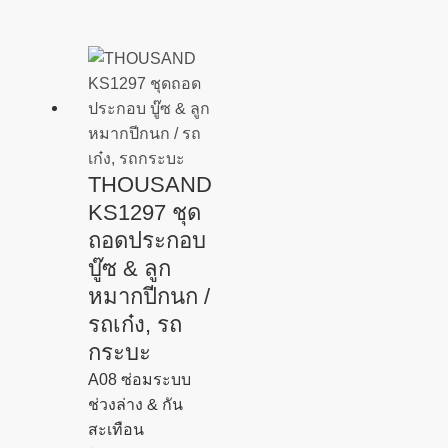
THOUSAND
KS1297 ชุด
ถอดประกอบ
บู๊ซ & ลูก
หมากปีกนก /
รถเก๋ง, รถ
กระบะ
A08 ซ่อมระบบ
ช่วงล่าง & กัน
สะเทือน