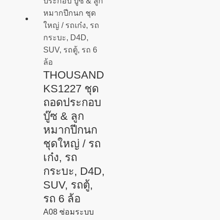
THOUSAND
KS1227 ชุด
ถอดประกอบ
บู๊ซ & ลูก
หมากปีกนก
ชุดใหญ่ / รถ
เก๋ง, รถ
กระบะ, D4D,
SUV, รถตู้,
รถ 6 ล้อ
A08 ซ่อมระบบ