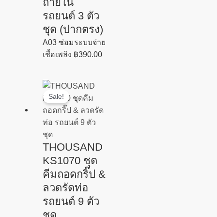
ถายใน
รถยนต์ 3 ตัว
ชุด (ปากตรง)
A03 ซ่อมระบบจ่าย
เชื้อเพลิง
฿
390.00
Original
Current
Sale!
price
price
was:
is:
฿1,690.00.
฿1,450.00.
THOUSAND
KS1070 ชุด
คีมถอดกริ๊ป &
ลวดรัดท่อ
รถยนต์ 9 ตัว
ชุด