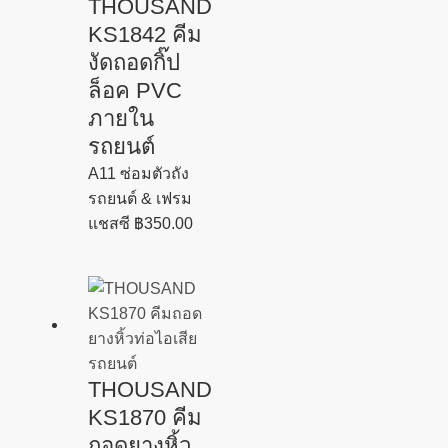
THOUSAND
KS1842 คีม
งัดถอดกิ๊ป
ล็อค PVC
ภายใน
รถยนต์
A11 ซ่อมตัวถัง
รถยนต์ & เฟรม
แชสซี
฿
350.00
THOUSAND
KS1870 คีม
ถอดยางหิ้ว