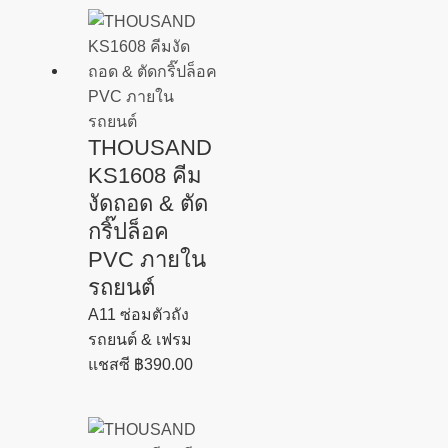
THOUSAND
KS1608 คีม
งัดถอด & ตัด
กริ๊ปล็อค
PVC ภายใน
รถยนต์
A11 ซ่อมตัวถัง
รถยนต์ & เฟรม
แชสซี
฿
390.00