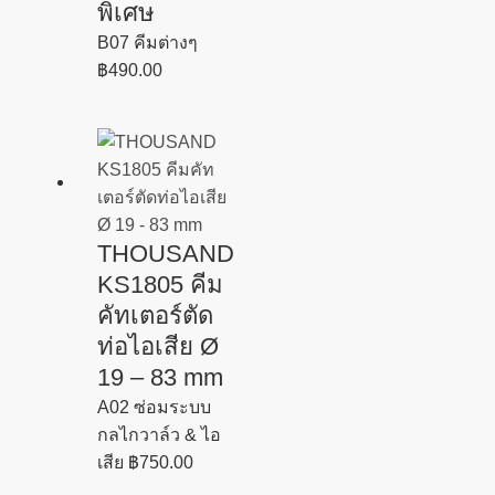
พิเศษ
B07 คีมต่างๆ
฿
490.00
THOUSAND
KS1805 คีม
คัทเตอร์ตัด
ท่อไอเสีย Ø
19 – 83 mm
A02 ซ่อมระบบ
กลไกวาล์ว & ไอ
เสีย
฿
750.00