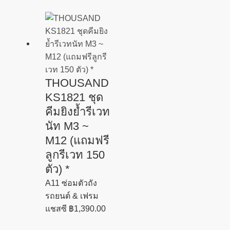
THOUSAND
KS1821 ชุด
คีมยิงย้ำรีเวท
นัท M3 ~
M12 (แถมฟรี
ลูกรีเวท 150
ตัว) *
A11 ซ่อมตัวถัง
รถยนต์ & เฟรม
แชสซี
฿
1,390.00