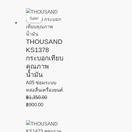
Original
Current
Sale!
price
price
was:
is:
฿1,350.00.
฿900.00.
THOUSAND
KS1378
กระบอกเทียบ
คุณภาพ
น้ำมัน
A05 ซ่อมระบบ
หล่อลื่นเครื่องยนต์
฿
1,350.00
฿
900.00