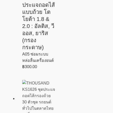
ประแจถอดไส้
แบบถ้วย โต
โยต้า 1.8 &
2.0 : อัลติส, วี
ออส, ยาริส
(กรอง
กระดาษ)
A05 ซ่อมระบบ
หล่อลื่นเครื่องยนต์
฿
300.00