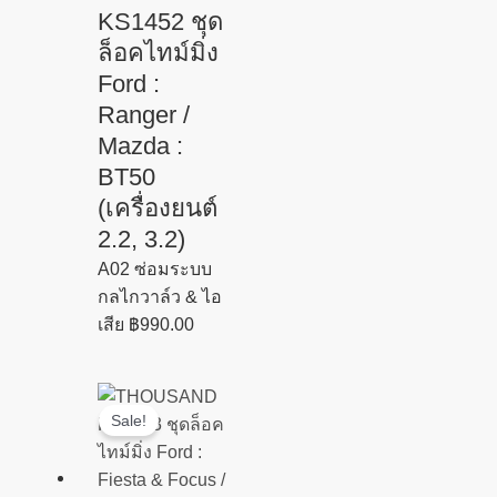
KS1452 ชุด
ล็อคไทม์มิ่ง
Ford :
Ranger /
Mazda :
BT50
(เครื่องยนต์
2.2, 3.2)
A02 ซ่อมระบบ
กลไกวาล์ว & ไอ
เสีย
฿
990.00
Original
Current
Sale!
price
price
was:
is:
฿690.00.
฿490.00.