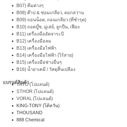
B07) คีมต่างๆ
B08) ต๊าป & ซ่อมเกลียว, ดอกสว่าน
B09) ถอนน็อต, ถอนเกลียว (ที่ชำรุด)
B10) ถอดบู๊ซ, มู่เล่ย์, ลูกปืน, เฟือง
B11) เครื่องมืออัดจาระบี
B12) เครื่องมือลม
B13) เครื่องมือไฟฟ้า
B14) เครื่องมือไฟฟ้า (ไร้สาย)
B15) เครื่องมือช่างอื่นๆ
B16) น้ำยาเคมี / วัสดุสิ้นเปลือง
แบรนด์สินค้า
YATO (โปแลนด์)
STHOR (โปแลนด์)
VORAL (โปแลนด์)
KING-TONY (ไต้หวัน)
THOUSAND
888 Chemical