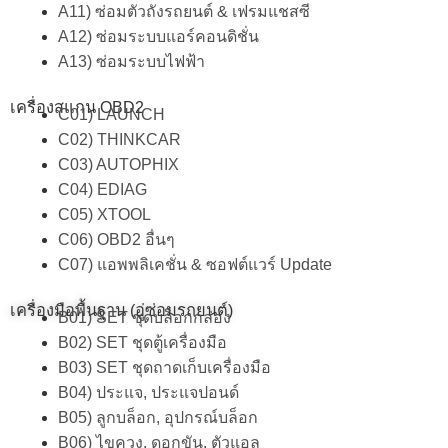
A11) ซ่อมตัวถังรถยนต์ & เฟรมแชสซี
A12) ซ่อมระบบแอร์คอนดิชั่น
A13) ซ่อมระบบไฟฟ้า
เครื่องสแกน OBD2
C01) LAUNCH
C02) THINKCAR
C03) AUTOPHIX
C04) EDIAG
C05) XTOOL
C06) OBD2 อื่นๆ
C07) แอพพลิเคชั่น & ซอฟต์แวร์ Update
เครื่องมือพื้นฐาน (อู่ซ่อมรถยนต์)
B01) SET ชุดบล็อกกล่อง
B02) SET ชุดตู้เครื่องมือ
B03) SET ชุดถาดเก็บเครื่องมือ
B04) ประแจ, ประแจปอนด์
B05) ลูกบล็อก, อุปกรณ์บล็อก
B06) ไขควง, ดอกขัน, ตัวแอล