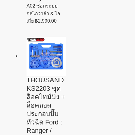
A02 ซ่อมระบบ
กลไกวาล์ว & ไอ
เสีย
฿
2,990.00
THOUSAND
KS2203 ชุด
ล็อคไทม์มิ่ง +
ล็อคถอด
ประกอบปั๊ม
หัวฉีด Ford :
Ranger /