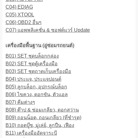
C04) EDIAG
C05) XTOOL
C06) OBD2 อื่นๆ
C07) แอพพลิเคชั่น & ซอฟต์แวร์ Update
เครื่องมือพื้นฐาน (อู่ซ่อมรถยนต์)
B01) SET ชุดบล็อกกล่อง
B02) SET ชุดตู้เครื่องมือ
B03) SET ชุดถาดเก็บเครื่องมือ
B04) ประแจ, ประแจปอนด์
B05) ลูกบล็อก, อุปกรณ์บล็อก
B06) ไขควง, ดอกขัน, ตัวแอล
B07) คีมต่างๆ
B08) ต๊าป & ซ่อมเกลียว, ดอกสว่าน
B09) ถอนน็อต, ถอนเกลียว (ที่ชำรุด)
B10) ถอดบู๊ซ, มู่เล่ย์, ลูกปืน, เฟือง
B11) เครื่องมืออัดจาระบี