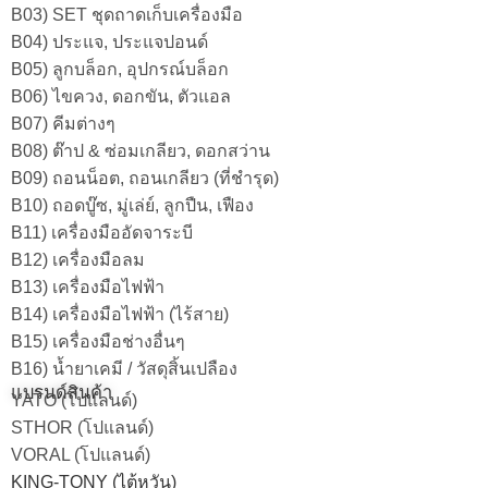
B03) SET ชุดถาดเก็บเครื่องมือ
B04) ประแจ, ประแจปอนด์
B05) ลูกบล็อก, อุปกรณ์บล็อก
B06) ไขควง, ดอกขัน, ตัวแอล
B07) คีมต่างๆ
B08) ต๊าป & ซ่อมเกลียว, ดอกสว่าน
B09) ถอนน็อต, ถอนเกลียว (ที่ชำรุด)
B10) ถอดบู๊ซ, มู่เล่ย์, ลูกปืน, เฟือง
B11) เครื่องมืออัดจาระบี
B12) เครื่องมือลม
B13) เครื่องมือไฟฟ้า
B14) เครื่องมือไฟฟ้า (ไร้สาย)
B15) เครื่องมือช่างอื่นๆ
B16) น้ำยาเคมี / วัสดุสิ้นเปลือง
แบรนด์สินค้า
YATO (โปแลนด์)
STHOR (โปแลนด์)
VORAL (โปแลนด์)
KING-TONY (ไต้หวัน)