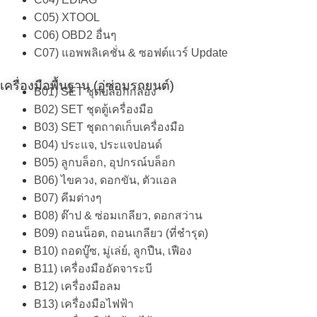
C05) XTOOL
C06) OBD2 อื่นๆ
C07) แอพพลิเคชั่น & ซอฟต์แวร์ Update
เครื่องมือพื้นฐาน (อู่ซ่อมรถยนต์)
B01) SET ชุดบล็อกกล่อง
B02) SET ชุดตู้เครื่องมือ
B03) SET ชุดถาดเก็บเครื่องมือ
B04) ประแจ, ประแจปอนด์
B05) ลูกบล็อก, อุปกรณ์บล็อก
B06) ไขควง, ดอกขัน, ตัวแอล
B07) คีมต่างๆ
B08) ต๊าป & ซ่อมเกลียว, ดอกสว่าน
B09) ถอนน็อต, ถอนเกลียว (ที่ชำรุด)
B10) ถอดบู๊ซ, มู่เล่ย์, ลูกปืน, เฟือง
B11) เครื่องมืออัดจาระบี
B12) เครื่องมือลม
B13) เครื่องมือไฟฟ้า