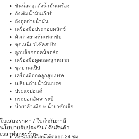
ขันน็อตอุตถังน้ำมันเครื่อง
ถังเติมน้ำมันเกียร์
ถังดูดถ่ายน้ำมัน
เครื่องมือประกอบคลัตซ์
ตัวถ่างยางหุ้มเพลาขับ
ชุดเหนี่ยวโช๊คสปริง
ลูกบล็อกถอดน็อตล้อ
เครื่องมือดูดถอดลูกหมาก
ชุดบานแป๊ป
เครื่องมือกดลูกสูบเบรค
เปลี่ยนถ่ายน้ำมันเบรค
ประแจปอนด์
กระบอกอัดจาระบี
น้ำยาล้างมือ & น้ำยาซักเสื้อ
ใบเสนอราคา / ใบกำกับภาษี
นโยบายรับประกัน / คืนสินค้า
เวลาทำการร้าน
สั่งซื้อออนไลน์ได้ตลอด 24 ชม.