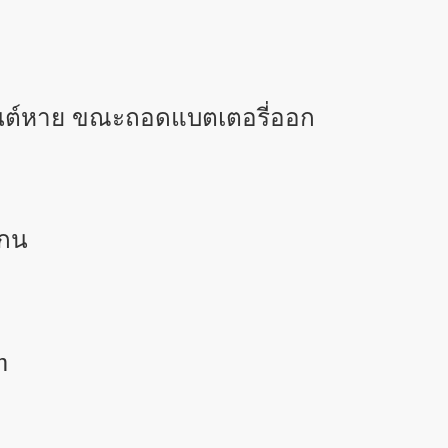
ยนต์หาย ขณะถอดแบตเตอรี่ออก
แกน
m