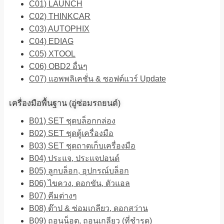
C01) LAUNCH
C02) THINKCAR
C03) AUTOPHIX
C04) EDIAG
C05) XTOOL
C06) OBD2 อื่นๆ
C07) แอพพลิเคชั่น & ซอฟต์แวร์ Update
เครื่องมือพื้นฐาน (อู่ซ่อมรถยนต์)
B01) SET ชุดบล็อกกล่อง
B02) SET ชุดตู้เครื่องมือ
B03) SET ชุดถาดเก็บเครื่องมือ
B04) ประแจ, ประแจปอนด์
B05) ลูกบล็อก, อุปกรณ์บล็อก
B06) ไขควง, ดอกขัน, ตัวแอล
B07) คีมต่างๆ
B08) ต๊าป & ซ่อมเกลียว, ดอกสว่าน
B09) ถอนน็อต, ถอนเกลียว (ที่ชำรุด)