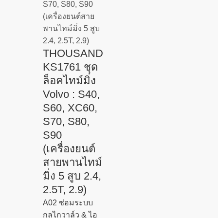
THOUSAND
KS1761 ชุด
ล็อคไทม์มิ่ง
Volvo : S40,
S60, XC60,
S70, S80,
S90
(เครื่องยนต์
สายพานไทม์
มิ่ง 5 สูบ 2.4,
2.5T, 2.9)
A02 ซ่อมระบบ
กลไกวาล์ว & ไอ