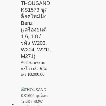
THOUSAND
KS1573 ชุด
ล็อคไทม์มิ่ง
Benz
(เครื่องยนต์
1.6, 1.8 /
รหัส W203,
W204, W211,
M271)
A02 ซ่อมระบบ
กลไกวาล์ว & ไอ
เสีย
฿
3,000.00