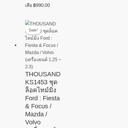
เสีย
฿
990.00
Original
Current
Sale!
price
price
was:
is:
฿690.00.
฿490.00.
THOUSAND
KS1453 ชุด
ล็อคไทม์มิ่ง
Ford : Fiesta
& Focus /
Mazda /
Volvo