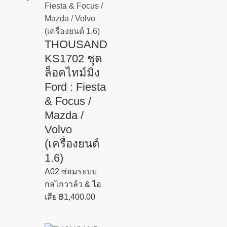
THOUSAND
KS1702 ชุด
ล็อคไทม์มิ่ง
Ford : Fiesta
& Focus /
Mazda /
Volvo
(เครื่องยนต์
1.6)
A02 ซ่อมระบบ
กลไกวาล์ว & ไอ
เสีย
฿
1,400.00