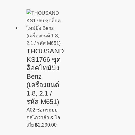
THOUSAND
KS1766 ชุด
ล็อคไทม์มิ่ง
Benz
(เครื่องยนต์
1.8, 2.1 /
รหัส M651)
A02 ซ่อมระบบ
กลไกวาล์ว & ไอ
เสีย
฿
2,290.00