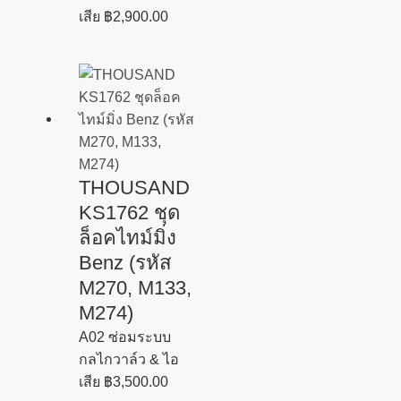
เสีย
฿
2,900.00
THOUSAND
KS1762 ชุด
ล็อคไทม์มิ่ง
Benz (รหัส
M270, M133,
M274)
A02 ซ่อมระบบ
กลไกวาล์ว & ไอ
เสีย
฿
3,500.00