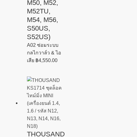
M50, M52,
M52TU,
M54, M56,
S50US,
S52US)
A02 ซ่อมระบบ
กลไกวาล์ว & ไอ
เสีย
฿
4,550.00
THOUSAND