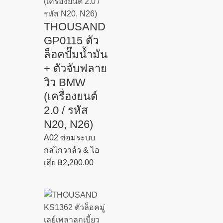
THOUSAND
GP0115 ตัว
ล็อคปั๊มน้ำมัน
+ ตัวจับฟลาย
วิว BMW
(เครื่องยนต์
2.0 / รหัส
N20, N26)
A02 ซ่อมระบบ
กลไกวาล์ว & ไอ
เสีย
฿
2,200.00