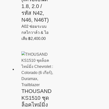
1.8, 2.0 /
รหัส N42,
N46, N46T)
A02 ซ่อมระบบ
กลไกวาล์ว & ไอ
เสีย
฿
2,400.00
THOUSAND
KS1510 ชุด
ล็อคไทม์มิ่ง