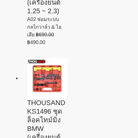
(เครื่องยนต์
1.25 ~ 2.3)
A02 ซ่อมระบบ
กลไกวาล์ว & ไอ
เสีย
฿
690.00
฿
490.00
THOUSAND
KS1496 ชุด
ล็อคไทม์มิ่ง
BMW
(เครื่องยนต์