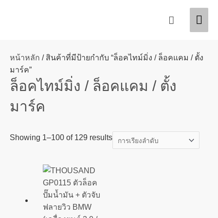
Skip
Mai
Search
to
content
Men
หน้าหลัก
/ สินค้าที่มีป้ายกำกับ “ล็อคไทม์มิ่ง / ล็อคแคม / ตั้ง
มาร์ค”
ล็อคไทม์มิ่ง / ล็อคแคม / ตั้ง
มาร์ค
Showing 1–100 of 129 results