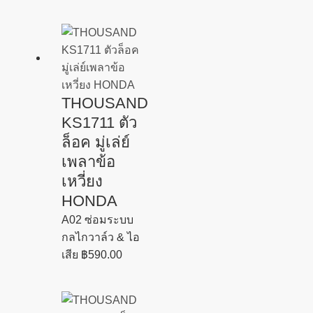
THOUSAND
KS1711 ตัว
ล็อค มู่เล่ย์
เพลาข้อ
เหวี่ยง
HONDA
A02 ซ่อมระบบ
กลไกวาล์ว & ไอ
เสีย
฿
590.00