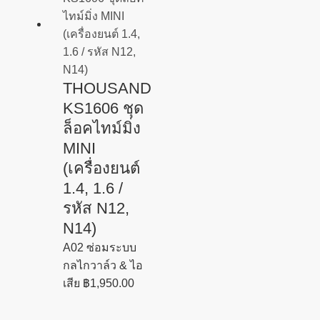
THOUSAND
KS1606 ชุด
ล็อคไทม์มิ่ง
MINI
(เครื่องยนต์
1.4, 1.6 /
รหัส N12,
N14)
A02 ซ่อมระบบ
กลไกวาล์ว & ไอ
เสีย
฿
1,950.00