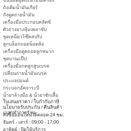
ขันน็อตอุตถังน้ำมันเครื่อง
ถังเติมน้ำมันเกียร์
ถังดูดถ่ายน้ำมัน
เครื่องมือประกอบคลัตซ์
ตัวถ่างยางหุ้มเพลาขับ
ชุดเหนี่ยวโช๊คสปริง
ลูกบล็อกถอดน็อตล้อ
เครื่องมือดูดถอดลูกหมาก
ชุดบานแป๊ป
เครื่องมือกดลูกสูบเบรค
เปลี่ยนถ่ายน้ำมันเบรค
ประแจปอนด์
กระบอกอัดจาระบี
น้ำยาล้างมือ & น้ำยาซักเสื้อ
ใบเสนอราคา / ใบกำกับภาษี
นโยบายรับประกัน / คืนสินค้า
เวลาทำการร้าน
สั่งซื้อออนไลน์ได้ตลอด 24 ชม.
จันทร์ - เสาร์ : 09:00 - 17:00
อาทิตย์
:
ปิดให้บริการ