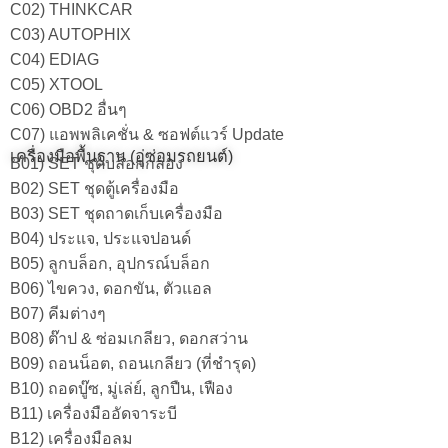
C02) THINKCAR
C03) AUTOPHIX
C04) EDIAG
C05) XTOOL
C06) OBD2 อื่นๆ
C07) แอพพลิเคชั่น & ซอฟต์แวร์ Update
เครื่องมือพื้นฐาน (อู่ซ่อมรถยนต์)
B01) SET ชุดบล็อกกล่อง
B02) SET ชุดตู้เครื่องมือ
B03) SET ชุดถาดเก็บเครื่องมือ
B04) ประแจ, ประแจปอนด์
B05) ลูกบล็อก, อุปกรณ์บล็อก
B06) ไขควง, ดอกขัน, ตัวแอล
B07) คีมต่างๆ
B08) ต๊าป & ซ่อมเกลียว, ดอกสว่าน
B09) ถอนน็อต, ถอนเกลียว (ที่ชำรุด)
B10) ถอดบู๊ซ, มู่เล่ย์, ลูกปืน, เฟือง
B11) เครื่องมืออัดจาระบี
B12) เครื่องมือลม