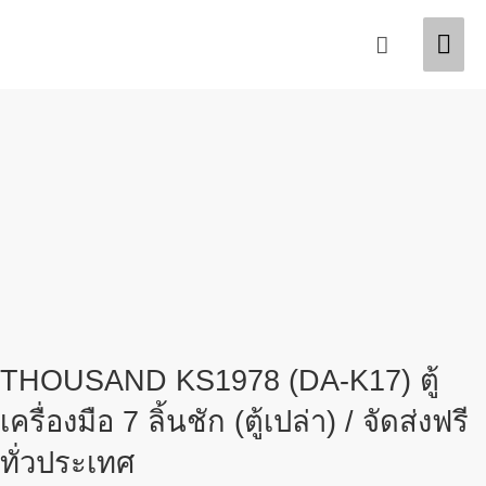
Skip
Original
Current
Mai
Search
Sale!
Sale!
to
price
price
content
was:
is:
Men
฿4,300.00.
฿3,150.00.
THOUSAND KS1978 (DA-K17) ตู้
เครื่องมือ 7 ลิ้นชัก (ตู้เปล่า) / จัดส่งฟรี
ทั่วประเทศ