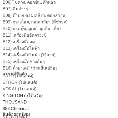
B06) ไขควง, ดอกขัน, ตัวแอล
B07) คีมต่างๆ
B08) ต๊าป & ซ่อมเกลียว, ดอกสว่าน
B09) ถอนน็อต, ถอนเกลียว (ที่ชำรุด)
B10) ถอดบู๊ซ, มู่เล่ย์, ลูกปืน, เฟือง
B11) เครื่องมืออัดจาระบี
B12) เครื่องมือลม
B13) เครื่องมือไฟฟ้า
B14) เครื่องมือไฟฟ้า (ไร้สาย)
B15) เครื่องมือช่างอื่นๆ
B16) น้ำยาเคมี / วัสดุสิ้นเปลือง
แบรนด์สินค้า
YATO (โปแลนด์)
STHOR (โปแลนด์)
VORAL (โปแลนด์)
KING-TONY (ไต้หวัน)
THOUSAND
888 Chemical
สินค้ายอดนิยม
ชุดวัดกำลังอัด