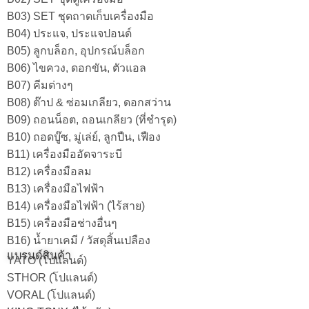
B03) SET ชุดถาดเก็บเครื่องมือ
B04) ประแจ, ประแจปอนด์
B05) ลูกบล็อก, อุปกรณ์บล็อก
B06) ไขควง, ดอกขัน, ตัวแอล
B07) คีมต่างๆ
B08) ต๊าป & ซ่อมเกลียว, ดอกสว่าน
B09) ถอนน็อต, ถอนเกลียว (ที่ชำรุด)
B10) ถอดบู๊ซ, มู่เล่ย์, ลูกปืน, เฟือง
B11) เครื่องมืออัดจาระบี
B12) เครื่องมือลม
B13) เครื่องมือไฟฟ้า
B14) เครื่องมือไฟฟ้า (ไร้สาย)
B15) เครื่องมือช่างอื่นๆ
B16) น้ำยาเคมี / วัสดุสิ้นเปลือง
แบรนด์สินค้า
YATO (โปแลนด์)
STHOR (โปแลนด์)
VORAL (โปแลนด์)