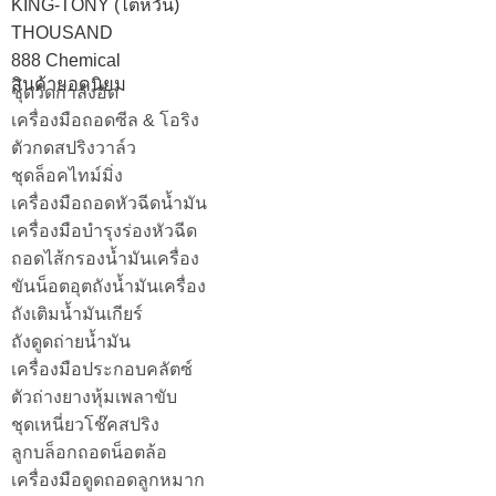
KING-TONY (ไต้หวัน)
THOUSAND
888 Chemical
สินค้ายอดนิยม
ชุดวัดกำลังอัด
เครื่องมือถอดซีล & โอริง
ตัวกดสปริงวาล์ว
ชุดล็อคไทม์มิ่ง
เครื่องมือถอดหัวฉีดน้ำมัน
เครื่องมือบำรุงร่องหัวฉีด
ถอดไส้กรองน้ำมันเครื่อง
ขันน็อตอุตถังน้ำมันเครื่อง
ถังเติมน้ำมันเกียร์
ถังดูดถ่ายน้ำมัน
เครื่องมือประกอบคลัตซ์
ตัวถ่างยางหุ้มเพลาขับ
ชุดเหนี่ยวโช๊คสปริง
ลูกบล็อกถอดน็อตล้อ
เครื่องมือดูดถอดลูกหมาก