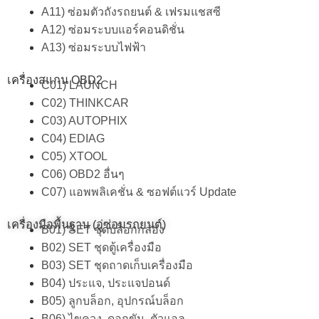
A11) ซ่อมตัวถังรถยนต์ & เฟรมแชสซี
A12) ซ่อมระบบแอร์คอนดิชั่น
A13) ซ่อมระบบไฟฟ้า
เครื่องสแกน OBD2
C01) LAUNCH
C02) THINKCAR
C03) AUTOPHIX
C04) EDIAG
C05) XTOOL
C06) OBD2 อื่นๆ
C07) แอพพลิเคชั่น & ซอฟต์แวร์ Update
เครื่องมือพื้นฐาน (อู่ซ่อมรถยนต์)
B01) SET ชุดบล็อกกล่อง
B02) SET ชุดตู้เครื่องมือ
B03) SET ชุดถาดเก็บเครื่องมือ
B04) ประแจ, ประแจปอนด์
B05) ลูกบล็อก, อุปกรณ์บล็อก
B06) ไขควง, ดอกขัน, ตัวแอล