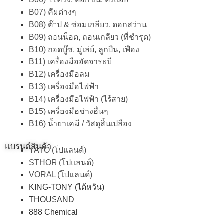
B07) คีมต่างๆ
B08) ต๊าป & ซ่อมเกลียว, ดอกสว่าน
B09) ถอนน็อต, ถอนเกลียว (ที่ชำรุด)
B10) ถอดบู๊ซ, มู่เล่ย์, ลูกปืน, เฟือง
B11) เครื่องมืออัดจาระบี
B12) เครื่องมือลม
B13) เครื่องมือไฟฟ้า
B14) เครื่องมือไฟฟ้า (ไร้สาย)
B15) เครื่องมือช่างอื่นๆ
B16) น้ำยาเคมี / วัสดุสิ้นเปลือง
แบรนด์สินค้า
YATO (โปแลนด์)
STHOR (โปแลนด์)
VORAL (โปแลนด์)
KING-TONY (ไต้หวัน)
THOUSAND
888 Chemical