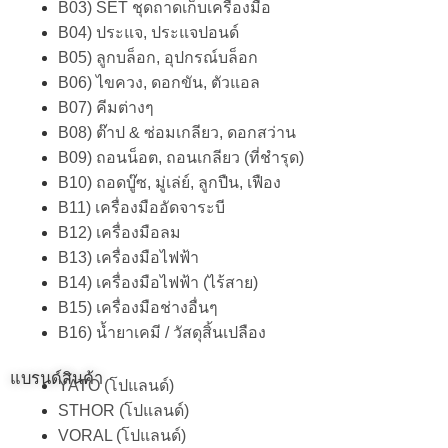
B03) SET ชุดถาดเก็บเครื่องมือ
B04) ประแจ, ประแจปอนด์
B05) ลูกบล็อก, อุปกรณ์บล็อก
B06) ไขควง, ดอกขัน, ตัวแอล
B07) คีมต่างๆ
B08) ต๊าป & ซ่อมเกลียว, ดอกสว่าน
B09) ถอนน็อต, ถอนเกลียว (ที่ชำรุด)
B10) ถอดบู๊ซ, มู่เล่ย์, ลูกปืน, เฟือง
B11) เครื่องมืออัดจาระบี
B12) เครื่องมือลม
B13) เครื่องมือไฟฟ้า
B14) เครื่องมือไฟฟ้า (ไร้สาย)
B15) เครื่องมือช่างอื่นๆ
B16) น้ำยาเคมี / วัสดุสิ้นเปลือง
แบรนด์สินค้า
YATO (โปแลนด์)
STHOR (โปแลนด์)
VORAL (โปแลนด์)