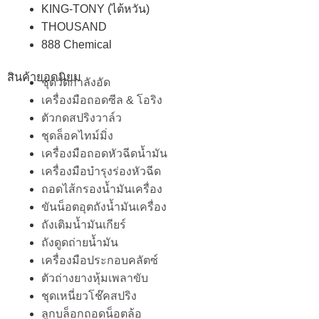
KING-TONY (ไต้หวัน)
THOUSAND
888 Chemical
สินค้ายอดนิยม
ชุดวัดกำลังอัด
เครื่องมือถอดซีล & โอริง
ตัวกดสปริงวาล์ว
ชุดล็อคไทม์มิ่ง
เครื่องมือถอดหัวฉีดน้ำมัน
เครื่องมือบำรุงร่องหัวฉีด
ถอดไส้กรองน้ำมันเครื่อง
ขันน็อตอุตถังน้ำมันเครื่อง
ถังเติมน้ำมันเกียร์
ถังดูดถ่ายน้ำมัน
เครื่องมือประกอบคลัตซ์
ตัวถ่างยางหุ้มเพลาขับ
ชุดเหนี่ยวโช๊คสปริง
ลูกบล็อกถอดน็อตล้อ