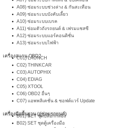
A08) ซ่อมระบบช่วงล่าง & กันสะเทือน
A09) ซ่อมระบบบังคับเลี้ยว
A10) ซ่อมระบบเบรค
A11) ซ่อมตัวถังรถยนต์ & เฟรมแชสซี
A12) ซ่อมระบบแอร์คอนดิชั่น
A13) ซ่อมระบบไฟฟ้า
เครื่องสแกน OBD2
C01) LAUNCH
C02) THINKCAR
C03) AUTOPHIX
C04) EDIAG
C05) XTOOL
C06) OBD2 อื่นๆ
C07) แอพพลิเคชั่น & ซอฟต์แวร์ Update
เครื่องมือพื้นฐาน (อู่ซ่อมรถยนต์)
B01) SET ชุดบล็อกกล่อง
B02) SET ชุดตู้เครื่องมือ