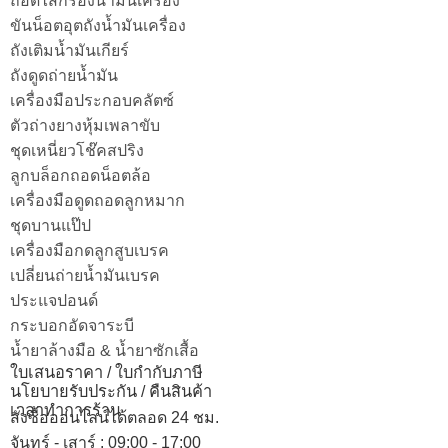
ถอดไส้กรองน้ำมันเครื่อง
ขันน็อตอุตถังน้ำมันเครื่อง
ถังเติมน้ำมันเกียร์
ถังดูดถ่ายน้ำมัน
เครื่องมือประกอบคลัตซ์
ตัวถ่างยางหุ้มเพลาขับ
ชุดเหนี่ยวโช๊คสปริง
ลูกบล็อกถอดน็อตล้อ
เครื่องมือดูดถอดลูกหมาก
ชุดบานแป๊ป
เครื่องมือกดลูกสูบเบรค
เปลี่ยนถ่ายน้ำมันเบรค
ประแจปอนด์
กระบอกอัดจาระบี
น้ำยาล้างมือ & น้ำยาซักเสื้อ
ใบเสนอราคา / ใบกำกับภาษี
นโยบายรับประกัน / คืนสินค้า
เวลาทำการร้าน
สั่งซื้อออนไลน์ได้ตลอด 24 ชม.
จันทร์ - เสาร์ : 09:00 - 17:00