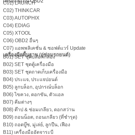
เครื่องสแกน OBD2
C01) LAUNCH
C02) THINKCAR
C03) AUTOPHIX
C04) EDIAG
C05) XTOOL
C06) OBD2 อื่นๆ
C07) แอพพลิเคชั่น & ซอฟต์แวร์ Update
เครื่องมือพื้นฐาน (อู่ซ่อมรถยนต์)
B01) SET ชุดบล็อกกล่อง
B02) SET ชุดตู้เครื่องมือ
B03) SET ชุดถาดเก็บเครื่องมือ
B04) ประแจ, ประแจปอนด์
B05) ลูกบล็อก, อุปกรณ์บล็อก
B06) ไขควง, ดอกขัน, ตัวแอล
B07) คีมต่างๆ
B08) ต๊าป & ซ่อมเกลียว, ดอกสว่าน
B09) ถอนน็อต, ถอนเกลียว (ที่ชำรุด)
B10) ถอดบู๊ซ, มู่เล่ย์, ลูกปืน, เฟือง
B11) เครื่องมืออัดจาระบี