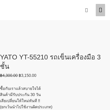
Skip
Original
Current
Mai
Search
Sale!
to
price
price
content
was:
is:
Men
฿4,300.00.
฿3,150.00.
YATO YT-55210 รถเข็นเครื่องมือ 3
ชั้น
฿
4,300.00
฿
3,150.00
ซื้อกับเราแล้วสบายใจได้
สินค้ามีรับประกัน 30 วัน
เสียเปลี่ยนให้ใหม่ทันที !!
(ยกเว้นนำไปใช้งานผิดประเภท)