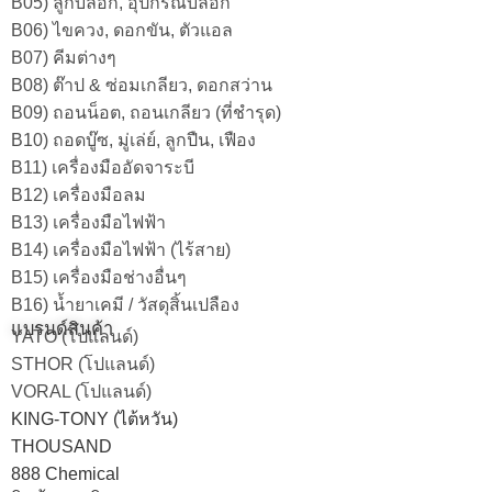
B05) ลูกบล็อก, อุปกรณ์บล็อก
B06) ไขควง, ดอกขัน, ตัวแอล
B07) คีมต่างๆ
B08) ต๊าป & ซ่อมเกลียว, ดอกสว่าน
B09) ถอนน็อต, ถอนเกลียว (ที่ชำรุด)
B10) ถอดบู๊ซ, มู่เล่ย์, ลูกปืน, เฟือง
B11) เครื่องมืออัดจาระบี
B12) เครื่องมือลม
B13) เครื่องมือไฟฟ้า
B14) เครื่องมือไฟฟ้า (ไร้สาย)
B15) เครื่องมือช่างอื่นๆ
B16) น้ำยาเคมี / วัสดุสิ้นเปลือง
แบรนด์สินค้า
YATO (โปแลนด์)
STHOR (โปแลนด์)
VORAL (โปแลนด์)
KING-TONY (ไต้หวัน)
THOUSAND
888 Chemical