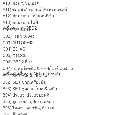
A10) ซ่อมระบบเบรค
A11) ซ่อมตัวถังรถยนต์ & เฟรมแชสซี
A12) ซ่อมระบบแอร์คอนดิชั่น
A13) ซ่อมระบบไฟฟ้า
เครื่องสแกน OBD2
C01) LAUNCH
C02) THINKCAR
C03) AUTOPHIX
C04) EDIAG
C05) XTOOL
C06) OBD2 อื่นๆ
C07) แอพพลิเคชั่น & ซอฟต์แวร์ Update
เครื่องมือพื้นฐาน (อู่ซ่อมรถยนต์)
B01) SET ชุดบล็อกกล่อง
B02) SET ชุดตู้เครื่องมือ
B03) SET ชุดถาดเก็บเครื่องมือ
B04) ประแจ, ประแจปอนด์
B05) ลูกบล็อก, อุปกรณ์บล็อก
B06) ไขควง, ดอกขัน, ตัวแอล
B07) คีมต่างๆ