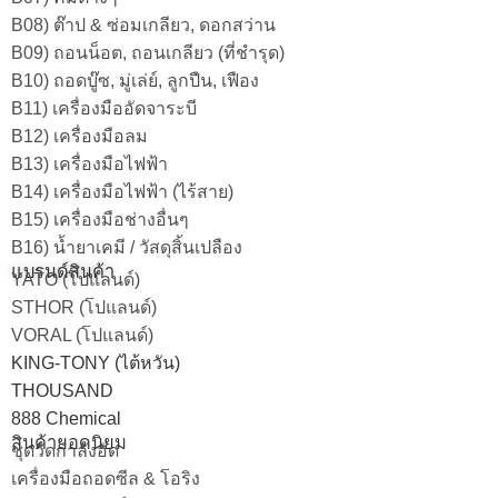
B08) ต๊าป & ซ่อมเกลียว, ดอกสว่าน
B09) ถอนน็อต, ถอนเกลียว (ที่ชำรุด)
B10) ถอดบู๊ซ, มู่เล่ย์, ลูกปืน, เฟือง
B11) เครื่องมืออัดจาระบี
B12) เครื่องมือลม
B13) เครื่องมือไฟฟ้า
B14) เครื่องมือไฟฟ้า (ไร้สาย)
B15) เครื่องมือช่างอื่นๆ
B16) น้ำยาเคมี / วัสดุสิ้นเปลือง
แบรนด์สินค้า
YATO (โปแลนด์)
STHOR (โปแลนด์)
VORAL (โปแลนด์)
KING-TONY (ไต้หวัน)
THOUSAND
888 Chemical
สินค้ายอดนิยม
ชุดวัดกำลังอัด
เครื่องมือถอดซีล & โอริง