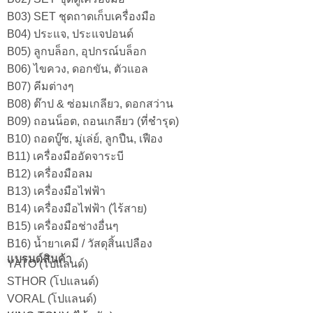
B03) SET ชุดถาดเก็บเครื่องมือ
B04) ประแจ, ประแจปอนด์
B05) ลูกบล็อก, อุปกรณ์บล็อก
B06) ไขควง, ดอกขัน, ตัวแอล
B07) คีมต่างๆ
B08) ต๊าป & ซ่อมเกลียว, ดอกสว่าน
B09) ถอนน็อต, ถอนเกลียว (ที่ชำรุด)
B10) ถอดบู๊ซ, มู่เล่ย์, ลูกปืน, เฟือง
B11) เครื่องมืออัดจาระบี
B12) เครื่องมือลม
B13) เครื่องมือไฟฟ้า
B14) เครื่องมือไฟฟ้า (ไร้สาย)
B15) เครื่องมือช่างอื่นๆ
B16) น้ำยาเคมี / วัสดุสิ้นเปลือง
แบรนด์สินค้า
YATO (โปแลนด์)
STHOR (โปแลนด์)
VORAL (โปแลนด์)