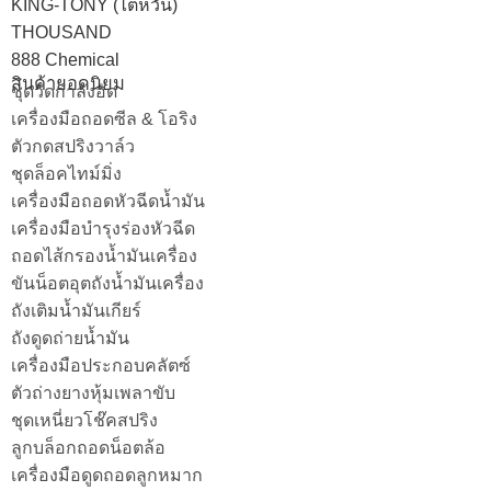
KING-TONY (ไต้หวัน)
THOUSAND
888 Chemical
สินค้ายอดนิยม
ชุดวัดกำลังอัด
เครื่องมือถอดซีล & โอริง
ตัวกดสปริงวาล์ว
ชุดล็อคไทม์มิ่ง
เครื่องมือถอดหัวฉีดน้ำมัน
เครื่องมือบำรุงร่องหัวฉีด
ถอดไส้กรองน้ำมันเครื่อง
ขันน็อตอุตถังน้ำมันเครื่อง
ถังเติมน้ำมันเกียร์
ถังดูดถ่ายน้ำมัน
เครื่องมือประกอบคลัตซ์
ตัวถ่างยางหุ้มเพลาขับ
ชุดเหนี่ยวโช๊คสปริง
ลูกบล็อกถอดน็อตล้อ
เครื่องมือดูดถอดลูกหมาก