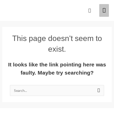
Skip
Mai
Search
to
content
Men
This page doesn't seem to
exist.
It looks like the link pointing here was
faulty. Maybe try searching?
Search
for: