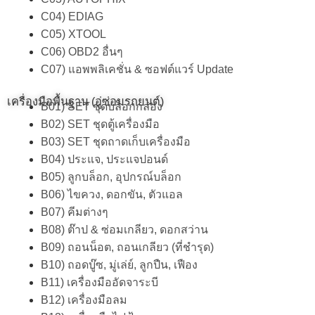
C04) EDIAG
C05) XTOOL
C06) OBD2 อื่นๆ
C07) แอพพลิเคชั่น & ซอฟต์แวร์ Update
เครื่องมือพื้นฐาน (อู่ซ่อมรถยนต์)
B01) SET ชุดบล็อกกล่อง
B02) SET ชุดตู้เครื่องมือ
B03) SET ชุดถาดเก็บเครื่องมือ
B04) ประแจ, ประแจปอนด์
B05) ลูกบล็อก, อุปกรณ์บล็อก
B06) ไขควง, ดอกขัน, ตัวแอล
B07) คีมต่างๆ
B08) ต๊าป & ซ่อมเกลียว, ดอกสว่าน
B09) ถอนน็อต, ถอนเกลียว (ที่ชำรุด)
B10) ถอดบู๊ซ, มู่เล่ย์, ลูกปืน, เฟือง
B11) เครื่องมืออัดจาระบี
B12) เครื่องมือลม