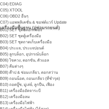
C04) EDIAG
C05) XTOOL
C06) OBD2 อื่นๆ
C07) แอพพลิเคชั่น & ซอฟต์แวร์ Update
เครื่องมือพื้นฐาน (อู่ซ่อมรถยนต์)
B01) SET ชุดบล็อกกล่อง
B02) SET ชุดตู้เครื่องมือ
B03) SET ชุดถาดเก็บเครื่องมือ
B04) ประแจ, ประแจปอนด์
B05) ลูกบล็อก, อุปกรณ์บล็อก
B06) ไขควง, ดอกขัน, ตัวแอล
B07) คีมต่างๆ
B08) ต๊าป & ซ่อมเกลียว, ดอกสว่าน
B09) ถอนน็อต, ถอนเกลียว (ที่ชำรุด)
B10) ถอดบู๊ซ, มู่เล่ย์, ลูกปืน, เฟือง
B11) เครื่องมืออัดจาระบี
B12) เครื่องมือลม
B13) เครื่องมือไฟฟ้า
B14) เครื่องมือไฟฟ้า (ไร้สาย)