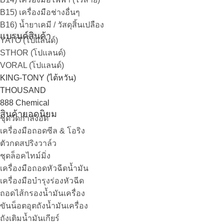
B15) เครื่องมือช่างอื่นๆ
B16) น้ำยาเคมี / วัสดุสิ้นเปลือง
แบรนด์สินค้า
YATO (โปแลนด์)
STHOR (โปแลนด์)
VORAL (โปแลนด์)
KING-TONY (ไต้หวัน)
THOUSAND
888 Chemical
สินค้ายอดนิยม
ชุดวัดกำลังอัด
เครื่องมือถอดซีล & โอริง
ตัวกดสปริงวาล์ว
ชุดล็อคไทม์มิ่ง
เครื่องมือถอดหัวฉีดน้ำมัน
เครื่องมือบำรุงร่องหัวฉีด
ถอดไส้กรองน้ำมันเครื่อง
ขันน็อตอุตถังน้ำมันเครื่อง
ถังเติมน้ำมันเกียร์