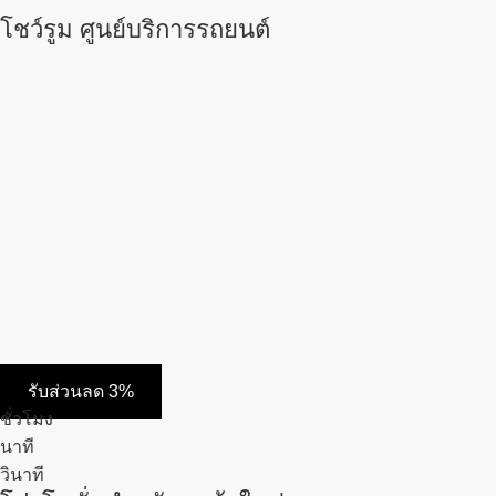
โชว์รูม ศูนย์บริการรถยนต์
รับส่วนลด 3%
ชั่วโมง
นาที
วินาที