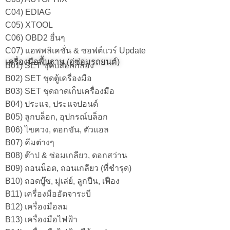
C04) EDIAG
C05) XTOOL
C06) OBD2 อื่นๆ
C07) แอพพลิเคชั่น & ซอฟต์แวร์ Update
เครื่องมือพื้นฐาน (อู่ซ่อมรถยนต์)
B01) SET ชุดบล็อกกล่อง
B02) SET ชุดตู้เครื่องมือ
B03) SET ชุดถาดเก็บเครื่องมือ
B04) ประแจ, ประแจปอนด์
B05) ลูกบล็อก, อุปกรณ์บล็อก
B06) ไขควง, ดอกขัน, ตัวแอล
B07) คีมต่างๆ
B08) ต๊าป & ซ่อมเกลียว, ดอกสว่าน
B09) ถอนน็อต, ถอนเกลียว (ที่ชำรุด)
B10) ถอดบู๊ซ, มู่เล่ย์, ลูกปืน, เฟือง
B11) เครื่องมืออัดจาระบี
B12) เครื่องมือลม
B13) เครื่องมือไฟฟ้า