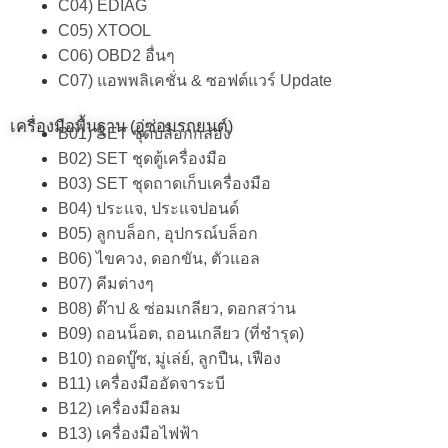
C04) EDIAG
C05) XTOOL
C06) OBD2 อื่นๆ
C07) แอพพลิเคชั่น & ซอฟต์แวร์ Update
เครื่องมือพื้นฐาน (อู่ซ่อมรถยนต์)
B01) SET ชุดบล็อกกล่อง
B02) SET ชุดตู้เครื่องมือ
B03) SET ชุดถาดเก็บเครื่องมือ
B04) ประแจ, ประแจปอนด์
B05) ลูกบล็อก, อุปกรณ์บล็อก
B06) ไขควง, ดอกขัน, ตัวแอล
B07) คีมต่างๆ
B08) ต๊าป & ซ่อมเกลียว, ดอกสว่าน
B09) ถอนน็อต, ถอนเกลียว (ที่ชำรุด)
B10) ถอดบู๊ซ, มู่เล่ย์, ลูกปืน, เฟือง
B11) เครื่องมืออัดจาระบี
B12) เครื่องมือลม
B13) เครื่องมือไฟฟ้า