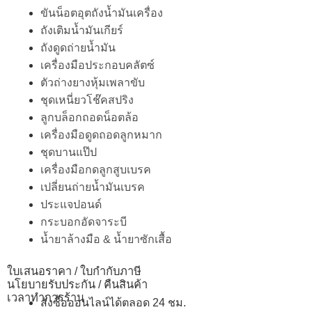
ขันน็อตอุตถังน้ำมันเครื่อง
ถังเติมน้ำมันเกียร์
ถังดูดถ่ายน้ำมัน
เครื่องมือประกอบคลัตซ์
ตัวถ่างยางหุ้มเพลาขับ
ชุดเหนี่ยวโช๊คสปริง
ลูกบล็อกถอดน็อตล้อ
เครื่องมือดูดถอดลูกหมาก
ชุดบานแป๊ป
เครื่องมือกดลูกสูบเบรค
เปลี่ยนถ่ายน้ำมันเบรค
ประแจปอนด์
กระบอกอัดจาระบี
น้ำยาล้างมือ & น้ำยาซักเสื้อ
ใบเสนอราคา / ใบกำกับภาษี
นโยบายรับประกัน / คืนสินค้า
เวลาทำการร้าน
สั่งซื้อออนไลน์ได้ตลอด 24 ชม.