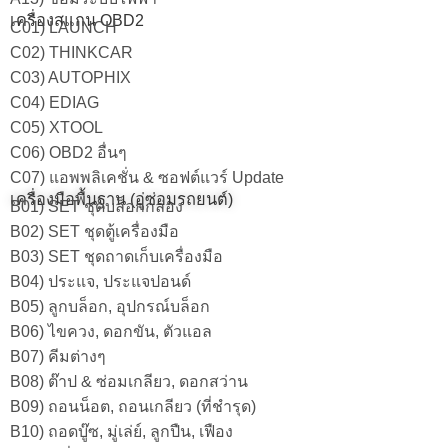
เครื่องสแกน OBD2
C01) LAUNCH
C02) THINKCAR
C03) AUTOPHIX
C04) EDIAG
C05) XTOOL
C06) OBD2 อื่นๆ
C07) แอพพลิเคชั่น & ซอฟต์แวร์ Update
เครื่องมือพื้นฐาน (อู่ซ่อมรถยนต์)
B01) SET ชุดบล็อกกล่อง
B02) SET ชุดตู้เครื่องมือ
B03) SET ชุดถาดเก็บเครื่องมือ
B04) ประแจ, ประแจปอนด์
B05) ลูกบล็อก, อุปกรณ์บล็อก
B06) ไขควง, ดอกขัน, ตัวแอล
B07) คีมต่างๆ
B08) ต๊าป & ซ่อมเกลียว, ดอกสว่าน
B09) ถอนน็อต, ถอนเกลียว (ที่ชำรุด)
B10) ถอดบู๊ซ, มู่เล่ย์, ลูกปืน, เฟือง