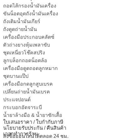
ถอดไส้กรองน้ำมันเครื่อง
ขันน็อตอุตถังน้ำมันเครื่อง
ถังเติมน้ำมันเกียร์
ถังดูดถ่ายน้ำมัน
เครื่องมือประกอบคลัตซ์
ตัวถ่างยางหุ้มเพลาขับ
ชุดเหนี่ยวโช๊คสปริง
ลูกบล็อกถอดน็อตล้อ
เครื่องมือดูดถอดลูกหมาก
ชุดบานแป๊ป
เครื่องมือกดลูกสูบเบรค
เปลี่ยนถ่ายน้ำมันเบรค
ประแจปอนด์
กระบอกอัดจาระบี
น้ำยาล้างมือ & น้ำยาซักเสื้อ
ใบเสนอราคา / ใบกำกับภาษี
นโยบายรับประกัน / คืนสินค้า
เวลาทำการร้าน
สั่งซื้อออนไลน์ได้ตลอด 24 ชม.