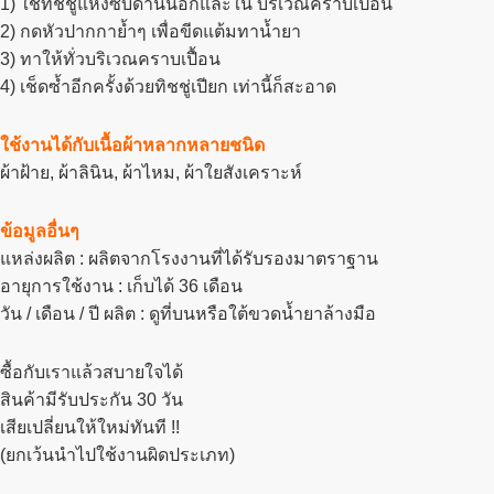
1) ใช้ทิชชู่แห้งซับด้านนอกและใน บริเวณคราบเปื้อน
2) กดหัวปากกาย้ำๆ เพื่อขีดแต้มทาน้ำยา
3) ทาให้ทั่วบริเวณคราบเปื้อน
4) เช็ดซ้ำอีกครั้งด้วยทิชชู่เปียก เท่านี้ก็สะอาด
ใช้งานได้กับเนื้อผ้าหลากหลายชนิด
ผ้าฝ้าย, ผ้าลินิน, ผ้าไหม, ผ้าใยสังเคราะห์
ข้อมูลอื่นๆ
แหล่งผลิต : ผลิตจากโรงงานที่ได้รับรองมาตราฐาน
อายุการใช้งาน : เก็บได้ 36 เดือน
วัน / เดือน / ปี ผลิต : ดูที่บนหรือใต้ขวดน้ำยาล้างมือ
ซื้อกับเราแล้วสบายใจได้
สินค้ามีรับประกัน 30 วัน
เสียเปลี่ยนให้ใหม่ทันที !!
(ยกเว้นนำไปใช้งานผิดประเภท)