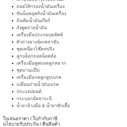
ถอดไส้กรองน้ำมันเครื่อง
ขันน็อตอุตถังน้ำมันเครื่อง
ถังเติมน้ำมันเกียร์
ถังดูดถ่ายน้ำมัน
เครื่องมือประกอบคลัตซ์
ตัวถ่างยางหุ้มเพลาขับ
ชุดเหนี่ยวโช๊คสปริง
ลูกบล็อกถอดน็อตล้อ
เครื่องมือดูดถอดลูกหมาก
ชุดบานแป๊ป
เครื่องมือกดลูกสูบเบรค
เปลี่ยนถ่ายน้ำมันเบรค
ประแจปอนด์
กระบอกอัดจาระบี
น้ำยาล้างมือ & น้ำยาซักเสื้อ
ใบเสนอราคา / ใบกำกับภาษี
นโยบายรับประกัน / คืนสินค้า