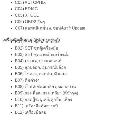
C03) AUTOPHIX
C04) EDIAG
C05) XTOOL
C06) OBD2 อื่นๆ
C07) แอพพลิเคชั่น & ซอฟต์แวร์ Update
เครื่องมือพื้นฐาน (อู่ซ่อมรถยนต์)
B01) SET ชุดบล็อกกล่อง
B02) SET ชุดตู้เครื่องมือ
B03) SET ชุดถาดเก็บเครื่องมือ
B04) ประแจ, ประแจปอนด์
B05) ลูกบล็อก, อุปกรณ์บล็อก
B06) ไขควง, ดอกขัน, ตัวแอล
B07) คีมต่างๆ
B08) ต๊าป & ซ่อมเกลียว, ดอกสว่าน
B09) ถอนน็อต, ถอนเกลียว (ที่ชำรุด)
B10) ถอดบู๊ซ, มู่เล่ย์, ลูกปืน, เฟือง
B11) เครื่องมืออัดจาระบี
B12) เครื่องมือลม