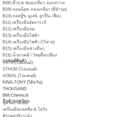
B08) ต๊าป & ซ่อมเกลียว, ดอกสว่าน
B09) ถอนน็อต, ถอนเกลียว (ที่ชำรุด)
B10) ถอดบู๊ซ, มู่เล่ย์, ลูกปืน, เฟือง
B11) เครื่องมืออัดจาระบี
B12) เครื่องมือลม
B13) เครื่องมือไฟฟ้า
B14) เครื่องมือไฟฟ้า (ไร้สาย)
B15) เครื่องมือช่างอื่นๆ
B16) น้ำยาเคมี / วัสดุสิ้นเปลือง
แบรนด์สินค้า
YATO (โปแลนด์)
STHOR (โปแลนด์)
VORAL (โปแลนด์)
KING-TONY (ไต้หวัน)
THOUSAND
888 Chemical
สินค้ายอดนิยม
ชุดวัดกำลังอัด
เครื่องมือถอดซีล & โอริง
ตัวกดสปริงวาล์ว