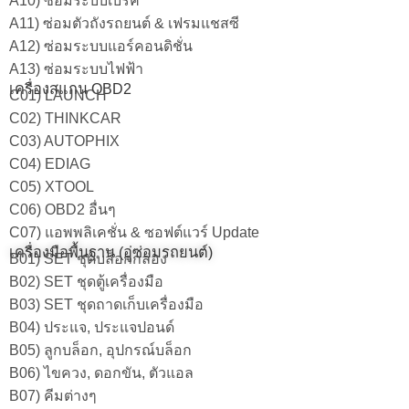
A10) ซ่อมระบบเบรค
A11) ซ่อมตัวถังรถยนต์ & เฟรมแชสซี
A12) ซ่อมระบบแอร์คอนดิชั่น
A13) ซ่อมระบบไฟฟ้า
เครื่องสแกน OBD2
C01) LAUNCH
C02) THINKCAR
C03) AUTOPHIX
C04) EDIAG
C05) XTOOL
C06) OBD2 อื่นๆ
C07) แอพพลิเคชั่น & ซอฟต์แวร์ Update
เครื่องมือพื้นฐาน (อู่ซ่อมรถยนต์)
B01) SET ชุดบล็อกกล่อง
B02) SET ชุดตู้เครื่องมือ
B03) SET ชุดถาดเก็บเครื่องมือ
B04) ประแจ, ประแจปอนด์
B05) ลูกบล็อก, อุปกรณ์บล็อก
B06) ไขควง, ดอกขัน, ตัวแอล
B07) คีมต่างๆ