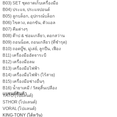
B03) SET ชุดถาดเก็บเครื่องมือ
B04) ประแจ, ประแจปอนด์
B05) ลูกบล็อก, อุปกรณ์บล็อก
B06) ไขควง, ดอกขัน, ตัวแอล
B07) คีมต่างๆ
B08) ต๊าป & ซ่อมเกลียว, ดอกสว่าน
B09) ถอนน็อต, ถอนเกลียว (ที่ชำรุด)
B10) ถอดบู๊ซ, มู่เล่ย์, ลูกปืน, เฟือง
B11) เครื่องมืออัดจาระบี
B12) เครื่องมือลม
B13) เครื่องมือไฟฟ้า
B14) เครื่องมือไฟฟ้า (ไร้สาย)
B15) เครื่องมือช่างอื่นๆ
B16) น้ำยาเคมี / วัสดุสิ้นเปลือง
แบรนด์สินค้า
YATO (โปแลนด์)
STHOR (โปแลนด์)
VORAL (โปแลนด์)
KING-TONY (ไต้หวัน)