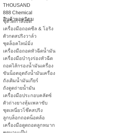
THOUSAND
888 Chemical
สินค้ายอดนิยม
ชุดวัดกำลังอัด
เครื่องมือถอดซีล & โอริง
ตัวกดสปริงวาล์ว
ชุดล็อคไทม์มิ่ง
เครื่องมือถอดหัวฉีดน้ำมัน
เครื่องมือบำรุงร่องหัวฉีด
ถอดไส้กรองน้ำมันเครื่อง
ขันน็อตอุตถังน้ำมันเครื่อง
ถังเติมน้ำมันเกียร์
ถังดูดถ่ายน้ำมัน
เครื่องมือประกอบคลัตซ์
ตัวถ่างยางหุ้มเพลาขับ
ชุดเหนี่ยวโช๊คสปริง
ลูกบล็อกถอดน็อตล้อ
เครื่องมือดูดถอดลูกหมาก
ชุดบานแป๊ป