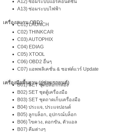
A12) ซ่อมระบบแอร์คอนดิชั่น
A13) ซ่อมระบบไฟฟ้า
เครื่องสแกน OBD2
C01) LAUNCH
C02) THINKCAR
C03) AUTOPHIX
C04) EDIAG
C05) XTOOL
C06) OBD2 อื่นๆ
C07) แอพพลิเคชั่น & ซอฟต์แวร์ Update
เครื่องมือพื้นฐาน (อู่ซ่อมรถยนต์)
B01) SET ชุดบล็อกกล่อง
B02) SET ชุดตู้เครื่องมือ
B03) SET ชุดถาดเก็บเครื่องมือ
B04) ประแจ, ประแจปอนด์
B05) ลูกบล็อก, อุปกรณ์บล็อก
B06) ไขควง, ดอกขัน, ตัวแอล
B07) คีมต่างๆ