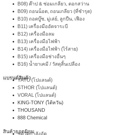
B08) ต๊าป & ซ่อมเกลียว, ดอกสว่าน
B09) ถอนน็อต, ถอนเกลียว (ที่ชำรุด)
B10) ถอดบู๊ซ, มู่เล่ย์, ลูกปืน, เฟือง
B11) เครื่องมืออัดจาระบี
B12) เครื่องมือลม
B13) เครื่องมือไฟฟ้า
B14) เครื่องมือไฟฟ้า (ไร้สาย)
B15) เครื่องมือช่างอื่นๆ
B16) น้ำยาเคมี / วัสดุสิ้นเปลือง
แบรนด์สินค้า
YATO (โปแลนด์)
STHOR (โปแลนด์)
VORAL (โปแลนด์)
KING-TONY (ไต้หวัน)
THOUSAND
888 Chemical
สินค้ายอดนิยม
ชุดวัดกำลังอัด