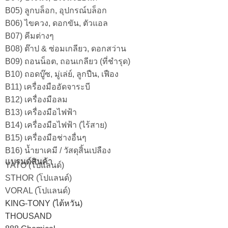
B05) ลูกบล็อก, อุปกรณ์บล็อก
B06) ไขควง, ดอกขัน, ตัวแอล
B07) คีมต่างๆ
B08) ต๊าป & ซ่อมเกลียว, ดอกสว่าน
B09) ถอนน็อต, ถอนเกลียว (ที่ชำรุด)
B10) ถอดบู๊ซ, มู่เล่ย์, ลูกปืน, เฟือง
B11) เครื่องมืออัดจาระบี
B12) เครื่องมือลม
B13) เครื่องมือไฟฟ้า
B14) เครื่องมือไฟฟ้า (ไร้สาย)
B15) เครื่องมือช่างอื่นๆ
B16) น้ำยาเคมี / วัสดุสิ้นเปลือง
แบรนด์สินค้า
YATO (โปแลนด์)
STHOR (โปแลนด์)
VORAL (โปแลนด์)
KING-TONY (ไต้หวัน)
THOUSAND