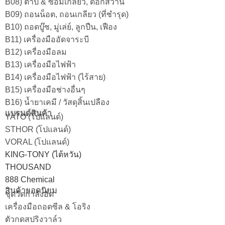
B08) ต๊าป & ซ่อมเกลียว, ดอกสว่าน
B09) ถอนน็อต, ถอนเกลียว (ที่ชำรุด)
B10) ถอดบู๊ซ, มู่เล่ย์, ลูกปืน, เฟือง
B11) เครื่องมืออัดจาระบี
B12) เครื่องมือลม
B13) เครื่องมือไฟฟ้า
B14) เครื่องมือไฟฟ้า (ไร้สาย)
B15) เครื่องมือช่างอื่นๆ
B16) น้ำยาเคมี / วัสดุสิ้นเปลือง
แบรนด์สินค้า
YATO (โปแลนด์)
STHOR (โปแลนด์)
VORAL (โปแลนด์)
KING-TONY (ไต้หวัน)
THOUSAND
888 Chemical
สินค้ายอดนิยม
ชุดวัดกำลังอัด
เครื่องมือถอดซีล & โอริง
ตัวกดสปริงวาล์ว