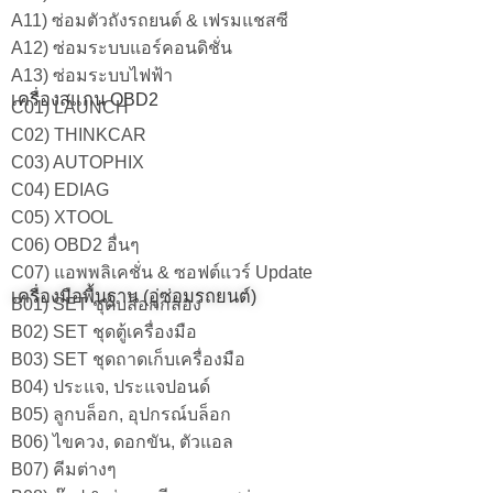
A11) ซ่อมตัวถังรถยนต์ & เฟรมแชสซี
A12) ซ่อมระบบแอร์คอนดิชั่น
A13) ซ่อมระบบไฟฟ้า
เครื่องสแกน OBD2
C01) LAUNCH
C02) THINKCAR
C03) AUTOPHIX
C04) EDIAG
C05) XTOOL
C06) OBD2 อื่นๆ
C07) แอพพลิเคชั่น & ซอฟต์แวร์ Update
เครื่องมือพื้นฐาน (อู่ซ่อมรถยนต์)
B01) SET ชุดบล็อกกล่อง
B02) SET ชุดตู้เครื่องมือ
B03) SET ชุดถาดเก็บเครื่องมือ
B04) ประแจ, ประแจปอนด์
B05) ลูกบล็อก, อุปกรณ์บล็อก
B06) ไขควง, ดอกขัน, ตัวแอล
B07) คีมต่างๆ