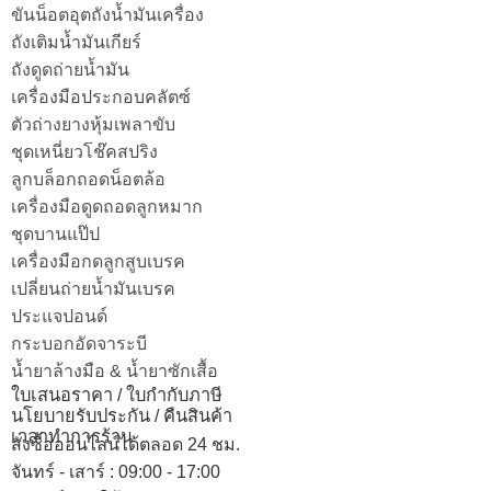
ขันน็อตอุตถังน้ำมันเครื่อง
ถังเติมน้ำมันเกียร์
ถังดูดถ่ายน้ำมัน
เครื่องมือประกอบคลัตซ์
ตัวถ่างยางหุ้มเพลาขับ
ชุดเหนี่ยวโช๊คสปริง
ลูกบล็อกถอดน็อตล้อ
เครื่องมือดูดถอดลูกหมาก
ชุดบานแป๊ป
เครื่องมือกดลูกสูบเบรค
เปลี่ยนถ่ายน้ำมันเบรค
ประแจปอนด์
กระบอกอัดจาระบี
น้ำยาล้างมือ & น้ำยาซักเสื้อ
ใบเสนอราคา / ใบกำกับภาษี
นโยบายรับประกัน / คืนสินค้า
เวลาทำการร้าน
สั่งซื้อออนไลน์ได้ตลอด 24 ชม.
จันทร์ - เสาร์ : 09:00 - 17:00