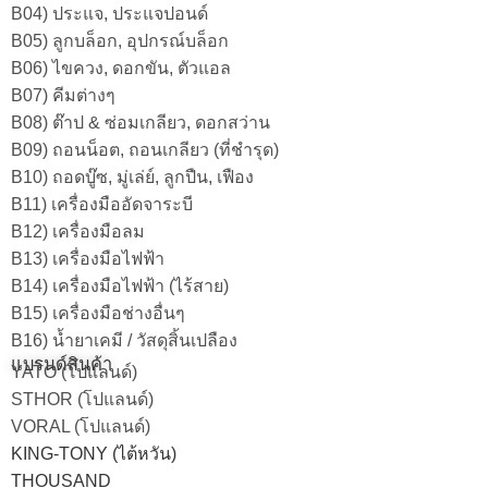
B04) ประแจ, ประแจปอนด์
B05) ลูกบล็อก, อุปกรณ์บล็อก
B06) ไขควง, ดอกขัน, ตัวแอล
B07) คีมต่างๆ
B08) ต๊าป & ซ่อมเกลียว, ดอกสว่าน
B09) ถอนน็อต, ถอนเกลียว (ที่ชำรุด)
B10) ถอดบู๊ซ, มู่เล่ย์, ลูกปืน, เฟือง
B11) เครื่องมืออัดจาระบี
B12) เครื่องมือลม
B13) เครื่องมือไฟฟ้า
B14) เครื่องมือไฟฟ้า (ไร้สาย)
B15) เครื่องมือช่างอื่นๆ
B16) น้ำยาเคมี / วัสดุสิ้นเปลือง
แบรนด์สินค้า
YATO (โปแลนด์)
STHOR (โปแลนด์)
VORAL (โปแลนด์)
KING-TONY (ไต้หวัน)
THOUSAND