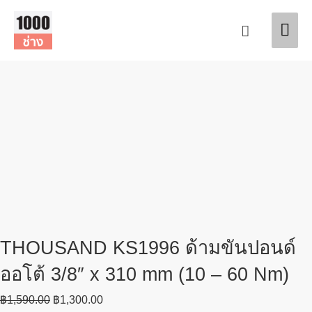
Skip
Original
Original
Current
Current
Mai
Sale!
Sale!
Sale!
to
price
price
price
price
Search
content
was:
was:
is:
is:
Men
฿1,350.00.
฿1,590.00.
฿900.00.
฿1,300.00.
THOUSAND KS1996 ด้ามขันปอนด์
ออโต้ 3/8″ x 310 mm (10 – 60 Nm)
฿
1,590.00
฿
1,300.00