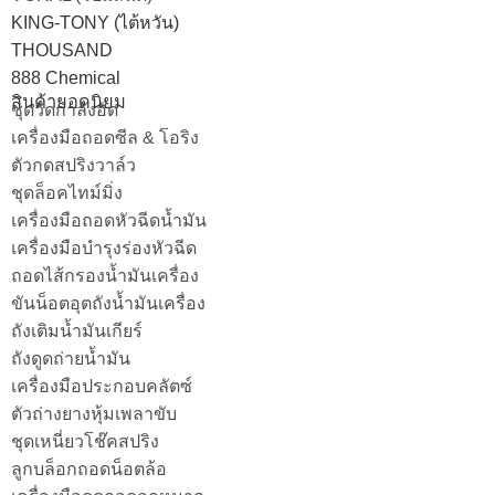
KING-TONY (ไต้หวัน)
THOUSAND
888 Chemical
สินค้ายอดนิยม
ชุดวัดกำลังอัด
เครื่องมือถอดซีล & โอริง
ตัวกดสปริงวาล์ว
ชุดล็อคไทม์มิ่ง
เครื่องมือถอดหัวฉีดน้ำมัน
เครื่องมือบำรุงร่องหัวฉีด
ถอดไส้กรองน้ำมันเครื่อง
ขันน็อตอุตถังน้ำมันเครื่อง
ถังเติมน้ำมันเกียร์
ถังดูดถ่ายน้ำมัน
เครื่องมือประกอบคลัตซ์
ตัวถ่างยางหุ้มเพลาขับ
ชุดเหนี่ยวโช๊คสปริง
ลูกบล็อกถอดน็อตล้อ