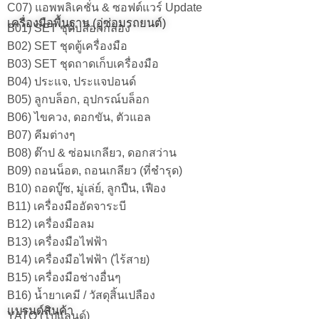
C07) แอพพลิเคชั่น & ซอฟต์แวร์ Update
เครื่องมือพื้นฐาน (อู่ซ่อมรถยนต์)
B01) SET ชุดบล็อกกล่อง
B02) SET ชุดตู้เครื่องมือ
B03) SET ชุดถาดเก็บเครื่องมือ
B04) ประแจ, ประแจปอนด์
B05) ลูกบล็อก, อุปกรณ์บล็อก
B06) ไขควง, ดอกขัน, ตัวแอล
B07) คีมต่างๆ
B08) ต๊าป & ซ่อมเกลียว, ดอกสว่าน
B09) ถอนน็อต, ถอนเกลียว (ที่ชำรุด)
B10) ถอดบู๊ซ, มู่เล่ย์, ลูกปืน, เฟือง
B11) เครื่องมืออัดจาระบี
B12) เครื่องมือลม
B13) เครื่องมือไฟฟ้า
B14) เครื่องมือไฟฟ้า (ไร้สาย)
B15) เครื่องมือช่างอื่นๆ
B16) น้ำยาเคมี / วัสดุสิ้นเปลือง
แบรนด์สินค้า
YATO (โปแลนด์)