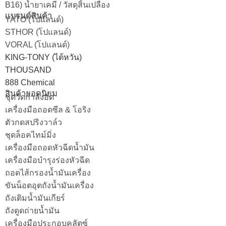
B16) น้ำยาเคมี / วัสดุสิ้นเปลือง
แบรนด์สินค้า
YATO (โปแลนด์)
STHOR (โปแลนด์)
VORAL (โปแลนด์)
KING-TONY (ไต้หวัน)
THOUSAND
888 Chemical
สินค้ายอดนิยม
ชุดวัดกำลังอัด
เครื่องมือถอดซีล & โอริง
ตัวกดสปริงวาล์ว
ชุดล็อคไทม์มิ่ง
เครื่องมือถอดหัวฉีดน้ำมัน
เครื่องมือบำรุงร่องหัวฉีด
ถอดไส้กรองน้ำมันเครื่อง
ขันน็อตอุตถังน้ำมันเครื่อง
ถังเติมน้ำมันเกียร์
ถังดูดถ่ายน้ำมัน
เครื่องมือประกอบคลัตซ์