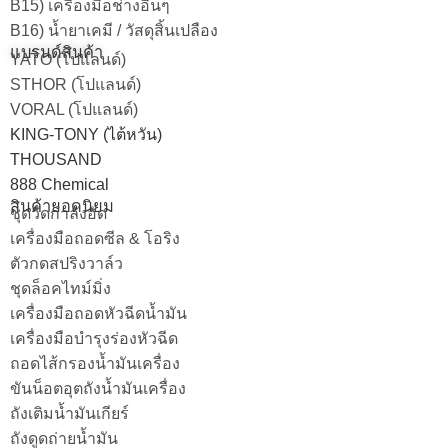
B15) เครื่องมือช่างอื่นๆ
B16) น้ำยาเคมี / วัสดุสิ้นเปลือง
แบรนด์สินค้า
YATO (โปแลนด์)
STHOR (โปแลนด์)
VORAL (โปแลนด์)
KING-TONY (ไต้หวัน)
THOUSAND
888 Chemical
สินค้ายอดนิยม
ชุดวัดกำลังอัด
เครื่องมือถอดซีล & โอริง
ตัวกดสปริงวาล์ว
ชุดล็อคไทม์มิ่ง
เครื่องมือถอดหัวฉีดน้ำมัน
เครื่องมือบำรุงร่องหัวฉีด
ถอดไส้กรองน้ำมันเครื่อง
ขันน็อตอุตถังน้ำมันเครื่อง
ถังเติมน้ำมันเกียร์
ถังดูดถ่ายน้ำมัน