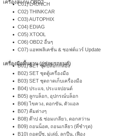
เครื่องสแกน OBD2
C01) LAUNCH
C02) THINKCAR
C03) AUTOPHIX
C04) EDIAG
C05) XTOOL
C06) OBD2 อื่นๆ
C07) แอพพลิเคชั่น & ซอฟต์แวร์ Update
เครื่องมือพื้นฐาน (อู่ซ่อมรถยนต์)
B01) SET ชุดบล็อกกล่อง
B02) SET ชุดตู้เครื่องมือ
B03) SET ชุดถาดเก็บเครื่องมือ
B04) ประแจ, ประแจปอนด์
B05) ลูกบล็อก, อุปกรณ์บล็อก
B06) ไขควง, ดอกขัน, ตัวแอล
B07) คีมต่างๆ
B08) ต๊าป & ซ่อมเกลียว, ดอกสว่าน
B09) ถอนน็อต, ถอนเกลียว (ที่ชำรุด)
B10) ถอดบู๊ซ, มู่เล่ย์, ลูกปืน, เฟือง