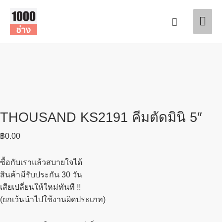
Skip
Original
Current
Mai
Sale!
Sale!
to
price
price
Search
content
was:
is:
Men
฿1,690.00.
฿1,450.00.
THOUSAND KS2191 คีมตัดมินิ 5″
฿
0.00
ซื้อกับเราแล้วสบายใจได้
สินค้ามีรับประกัน 30 วัน
เสียเปลี่ยนให้ใหม่ทันที !!
(ยกเว้นนำไปใช้งานผิดประเภท)