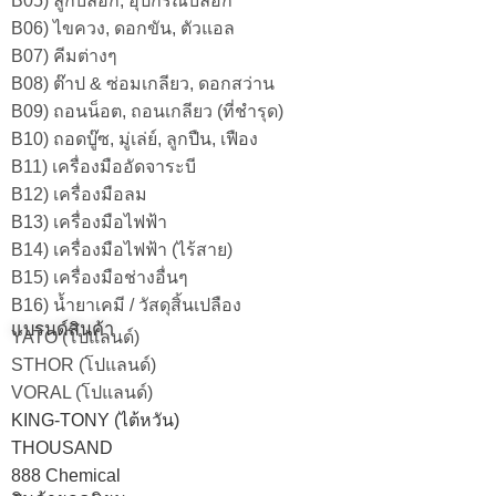
B05) ลูกบล็อก, อุปกรณ์บล็อก
B06) ไขควง, ดอกขัน, ตัวแอล
B07) คีมต่างๆ
B08) ต๊าป & ซ่อมเกลียว, ดอกสว่าน
B09) ถอนน็อต, ถอนเกลียว (ที่ชำรุด)
B10) ถอดบู๊ซ, มู่เล่ย์, ลูกปืน, เฟือง
B11) เครื่องมืออัดจาระบี
B12) เครื่องมือลม
B13) เครื่องมือไฟฟ้า
B14) เครื่องมือไฟฟ้า (ไร้สาย)
B15) เครื่องมือช่างอื่นๆ
B16) น้ำยาเคมี / วัสดุสิ้นเปลือง
แบรนด์สินค้า
YATO (โปแลนด์)
STHOR (โปแลนด์)
VORAL (โปแลนด์)
KING-TONY (ไต้หวัน)
THOUSAND
888 Chemical