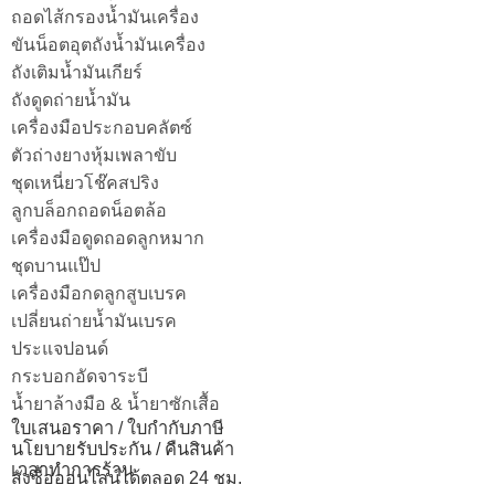
ถอดไส้กรองน้ำมันเครื่อง
ขันน็อตอุตถังน้ำมันเครื่อง
ถังเติมน้ำมันเกียร์
ถังดูดถ่ายน้ำมัน
เครื่องมือประกอบคลัตซ์
ตัวถ่างยางหุ้มเพลาขับ
ชุดเหนี่ยวโช๊คสปริง
ลูกบล็อกถอดน็อตล้อ
เครื่องมือดูดถอดลูกหมาก
ชุดบานแป๊ป
เครื่องมือกดลูกสูบเบรค
เปลี่ยนถ่ายน้ำมันเบรค
ประแจปอนด์
กระบอกอัดจาระบี
น้ำยาล้างมือ & น้ำยาซักเสื้อ
ใบเสนอราคา / ใบกำกับภาษี
นโยบายรับประกัน / คืนสินค้า
เวลาทำการร้าน
สั่งซื้อออนไลน์ได้ตลอด 24 ชม.