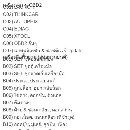
เครื่องสแกน OBD2
C01) LAUNCH
C02) THINKCAR
C03) AUTOPHIX
C04) EDIAG
C05) XTOOL
C06) OBD2 อื่นๆ
C07) แอพพลิเคชั่น & ซอฟต์แวร์ Update
เครื่องมือพื้นฐาน (อู่ซ่อมรถยนต์)
B01) SET ชุดบล็อกกล่อง
B02) SET ชุดตู้เครื่องมือ
B03) SET ชุดถาดเก็บเครื่องมือ
B04) ประแจ, ประแจปอนด์
B05) ลูกบล็อก, อุปกรณ์บล็อก
B06) ไขควง, ดอกขัน, ตัวแอล
B07) คีมต่างๆ
B08) ต๊าป & ซ่อมเกลียว, ดอกสว่าน
B09) ถอนน็อต, ถอนเกลียว (ที่ชำรุด)
B10) ถอดบู๊ซ, มู่เล่ย์, ลูกปืน, เฟือง