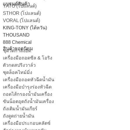
แบรนด์สินค้า
YATO (โปแลนด์)
STHOR (โปแลนด์)
VORAL (โปแลนด์)
KING-TONY (ไต้หวัน)
THOUSAND
888 Chemical
สินค้ายอดนิยม
ชุดวัดกำลังอัด
เครื่องมือถอดซีล & โอริง
ตัวกดสปริงวาล์ว
ชุดล็อคไทม์มิ่ง
เครื่องมือถอดหัวฉีดน้ำมัน
เครื่องมือบำรุงร่องหัวฉีด
ถอดไส้กรองน้ำมันเครื่อง
ขันน็อตอุตถังน้ำมันเครื่อง
ถังเติมน้ำมันเกียร์
ถังดูดถ่ายน้ำมัน
เครื่องมือประกอบคลัตซ์