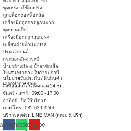
ตัวถ่างยางหุ้มเพลาขับ
ชุดเหนี่ยวโช๊คสปริง
ลูกบล็อกถอดน็อตล้อ
เครื่องมือดูดถอดลูกหมาก
ชุดบานแป๊ป
เครื่องมือกดลูกสูบเบรค
เปลี่ยนถ่ายน้ำมันเบรค
ประแจปอนด์
กระบอกอัดจาระบี
น้ำยาล้างมือ & น้ำยาซักเสื้อ
ใบเสนอราคา / ใบกำกับภาษี
นโยบายรับประกัน / คืนสินค้า
เวลาทำการร้าน
สั่งซื้อออนไลน์ได้ตลอด 24 ชม.
จันทร์ - เสาร์ : 09:00 - 17:00
อาทิตย์
:
ปิดให้บริการ
เบอร์โทร
: 082-639-3246
บริการส่งด่วน LINE MAN (กทม. & ปริฯ)
acebook
Whatsapp
Youtube