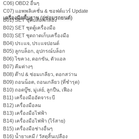
C06) OBD2 อื่นๆ
C07) แอพพลิเคชั่น & ซอฟต์แวร์ Update
เครื่องมือพื้นฐาน (อู่ซ่อมรถยนต์)
B01) SET ชุดบล็อกกล่อง
B02) SET ชุดตู้เครื่องมือ
B03) SET ชุดถาดเก็บเครื่องมือ
B04) ประแจ, ประแจปอนด์
B05) ลูกบล็อก, อุปกรณ์บล็อก
B06) ไขควง, ดอกขัน, ตัวแอล
B07) คีมต่างๆ
B08) ต๊าป & ซ่อมเกลียว, ดอกสว่าน
B09) ถอนน็อต, ถอนเกลียว (ที่ชำรุด)
B10) ถอดบู๊ซ, มู่เล่ย์, ลูกปืน, เฟือง
B11) เครื่องมืออัดจาระบี
B12) เครื่องมือลม
B13) เครื่องมือไฟฟ้า
B14) เครื่องมือไฟฟ้า (ไร้สาย)
B15) เครื่องมือช่างอื่นๆ
B16) น้ำยาเคมี / วัสดุสิ้นเปลือง