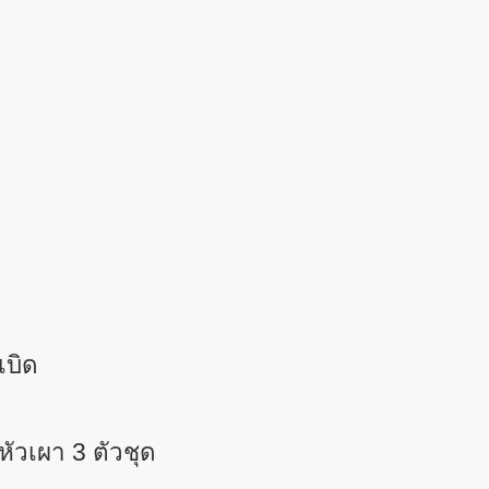
บิด
วเผา 3 ตัวชุด