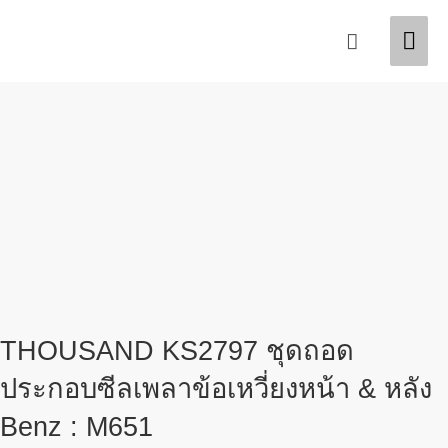
Skip
Original
Current
Mai
Search
Sale!
Sale!
to
price
price
content
was:
is:
Men
฿1,050.00.
฿990.00.
THOUSAND KS2797 ชุดถอด
ประกอบซีลเพลาข้อเหวี่ยงหน้า & หลัง
Benz : M651