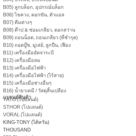
B05) ลูกบล็อก, อุปกรณ์บล็อก
B06) ไขควง, ดอกขัน, ตัวแอล
B07) คีมต่างๆ
B08) ต๊าป & ซ่อมเกลียว, ดอกสว่าน
B09) ถอนน็อต, ถอนเกลียว (ที่ชำรุด)
B10) ถอดบู๊ซ, มู่เล่ย์, ลูกปืน, เฟือง
B11) เครื่องมืออัดจาระบี
B12) เครื่องมือลม
B13) เครื่องมือไฟฟ้า
B14) เครื่องมือไฟฟ้า (ไร้สาย)
B15) เครื่องมือช่างอื่นๆ
B16) น้ำยาเคมี / วัสดุสิ้นเปลือง
แบรนด์สินค้า
YATO (โปแลนด์)
STHOR (โปแลนด์)
VORAL (โปแลนด์)
KING-TONY (ไต้หวัน)
THOUSAND