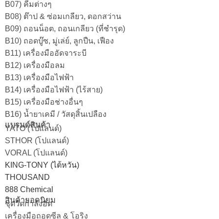
B07) คีมต่างๆ
B08) ต๊าป & ซ่อมเกลียว, ดอกสว่าน
B09) ถอนน็อต, ถอนเกลียว (ที่ชำรุด)
B10) ถอดบู๊ซ, มู่เล่ย์, ลูกปืน, เฟือง
B11) เครื่องมืออัดจาระบี
B12) เครื่องมือลม
B13) เครื่องมือไฟฟ้า
B14) เครื่องมือไฟฟ้า (ไร้สาย)
B15) เครื่องมือช่างอื่นๆ
B16) น้ำยาเคมี / วัสดุสิ้นเปลือง
แบรนด์สินค้า
YATO (โปแลนด์)
STHOR (โปแลนด์)
VORAL (โปแลนด์)
KING-TONY (ไต้หวัน)
THOUSAND
888 Chemical
สินค้ายอดนิยม
ชุดวัดกำลังอัด
เครื่องมือถอดซีล & โอริง