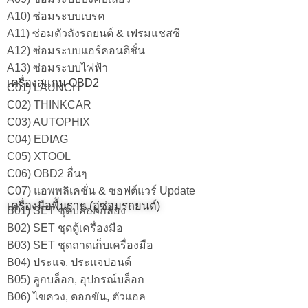
A10) ซ่อมระบบเบรค
A11) ซ่อมตัวถังรถยนต์ & เฟรมแชสซี
A12) ซ่อมระบบแอร์คอนดิชั่น
A13) ซ่อมระบบไฟฟ้า
เครื่องสแกน OBD2
C01) LAUNCH
C02) THINKCAR
C03) AUTOPHIX
C04) EDIAG
C05) XTOOL
C06) OBD2 อื่นๆ
C07) แอพพลิเคชั่น & ซอฟต์แวร์ Update
เครื่องมือพื้นฐาน (อู่ซ่อมรถยนต์)
B01) SET ชุดบล็อกกล่อง
B02) SET ชุดตู้เครื่องมือ
B03) SET ชุดถาดเก็บเครื่องมือ
B04) ประแจ, ประแจปอนด์
B05) ลูกบล็อก, อุปกรณ์บล็อก
B06) ไขควง, ดอกขัน, ตัวแอล