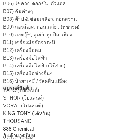
B06) ไขควง, ดอกขัน, ตัวแอล
B07) คีมต่างๆ
B08) ต๊าป & ซ่อมเกลียว, ดอกสว่าน
B09) ถอนน็อต, ถอนเกลียว (ที่ชำรุด)
B10) ถอดบู๊ซ, มู่เล่ย์, ลูกปืน, เฟือง
B11) เครื่องมืออัดจาระบี
B12) เครื่องมือลม
B13) เครื่องมือไฟฟ้า
B14) เครื่องมือไฟฟ้า (ไร้สาย)
B15) เครื่องมือช่างอื่นๆ
B16) น้ำยาเคมี / วัสดุสิ้นเปลือง
แบรนด์สินค้า
YATO (โปแลนด์)
STHOR (โปแลนด์)
VORAL (โปแลนด์)
KING-TONY (ไต้หวัน)
THOUSAND
888 Chemical
สินค้ายอดนิยม
ชุดวัดกำลังอัด