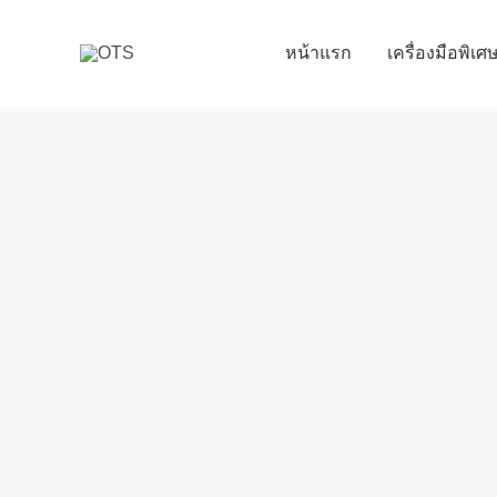
Skip
to
หน้าแรก
เครื่องมือพิเ
content
จำนวน
Price
THOUSAND
range:
VR0010
฿150.00
เหล็ก
through
ดูด
฿3,900.00
บู๊ซ,
มู่
เลย์,
ลูกปืน,
เฟือง
เกียร์
/
รุ่น
2