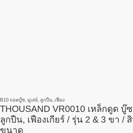
&
3
ขา
/
สินค้า
มี
หลาย
ขนาด
ชิ้น
B10 ถอดบู๊ซ, มู่เล่ย์, ลูกปืน, เฟือง
THOUSAND VR0010 เหล็กดูด บู๊ซ, ม
ลูกปืน, เฟืองเกียร์ / รุ่น 2 & 3 ขา /
ขนาด