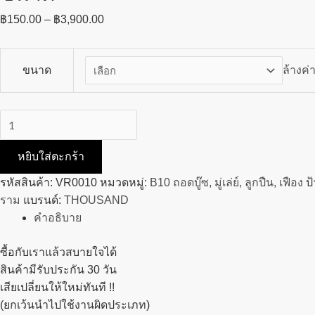
฿
150.00
–
฿
3,900.00
ขนาด
ล้างค่
หยิบใส่ตะกร้า
รหัสสินค้า:
VR0010
หมวดหมู่:
B10 ถอดบู๊ซ, มู่เล่ย์, ลูกปืน, เฟือง
ป
ราม
แบรนด์:
THOUSAND
คำอธิบาย
ซื้อกับเราแล้วสบายใจได้
สินค้ามีรับประกัน 30 วัน
เสียเปลี่ยนให้ใหม่ทันที !!
(ยกเว้นนำไปใช้งานผิดประเภท)