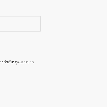
า
้ายกำกับ:
ดูดแบบขาก