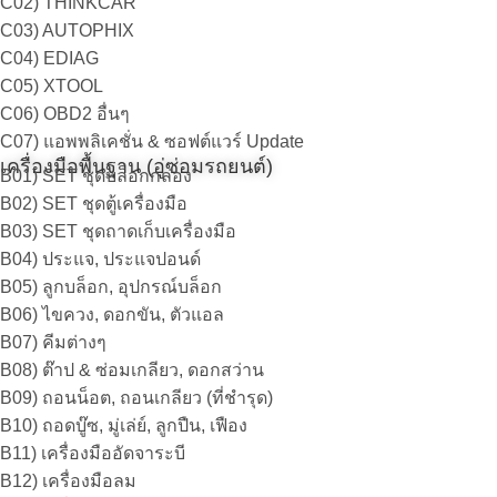
C02) THINKCAR
C03) AUTOPHIX
C04) EDIAG
C05) XTOOL
C06) OBD2 อื่นๆ
C07) แอพพลิเคชั่น & ซอฟต์แวร์ Update
เครื่องมือพื้นฐาน (อู่ซ่อมรถยนต์)
B01) SET ชุดบล็อกกล่อง
B02) SET ชุดตู้เครื่องมือ
B03) SET ชุดถาดเก็บเครื่องมือ
B04) ประแจ, ประแจปอนด์
B05) ลูกบล็อก, อุปกรณ์บล็อก
B06) ไขควง, ดอกขัน, ตัวแอล
B07) คีมต่างๆ
B08) ต๊าป & ซ่อมเกลียว, ดอกสว่าน
B09) ถอนน็อต, ถอนเกลียว (ที่ชำรุด)
B10) ถอดบู๊ซ, มู่เล่ย์, ลูกปืน, เฟือง
B11) เครื่องมืออัดจาระบี
B12) เครื่องมือลม