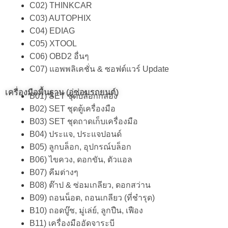
C02) THINKCAR
C03) AUTOPHIX
C04) EDIAG
C05) XTOOL
C06) OBD2 อื่นๆ
C07) แอพพลิเคชั่น & ซอฟต์แวร์ Update
เครื่องมือพื้นฐาน (อู่ซ่อมรถยนต์)
B01) SET ชุดบล็อกกล่อง
B02) SET ชุดตู้เครื่องมือ
B03) SET ชุดถาดเก็บเครื่องมือ
B04) ประแจ, ประแจปอนด์
B05) ลูกบล็อก, อุปกรณ์บล็อก
B06) ไขควง, ดอกขัน, ตัวแอล
B07) คีมต่างๆ
B08) ต๊าป & ซ่อมเกลียว, ดอกสว่าน
B09) ถอนน็อต, ถอนเกลียว (ที่ชำรุด)
B10) ถอดบู๊ซ, มู่เล่ย์, ลูกปืน, เฟือง
B11) เครื่องมืออัดจาระบี