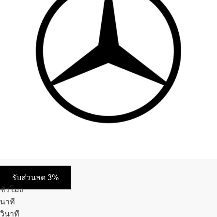
รับส่วนลด 3%
ชั่วโมง
นาที
วินาที