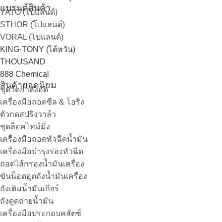
แบรนด์สินค้า
YATO (โปแลนด์)
STHOR (โปแลนด์)
VORAL (โปแลนด์)
KING-TONY (ไต้หวัน)
THOUSAND
888 Chemical
สินค้ายอดนิยม
ชุดวัดกำลังอัด
เครื่องมือถอดซีล & โอริง
ตัวกดสปริงวาล์ว
ชุดล็อคไทม์มิ่ง
เครื่องมือถอดหัวฉีดน้ำมัน
เครื่องมือบำรุงร่องหัวฉีด
ถอดไส้กรองน้ำมันเครื่อง
ขันน็อตอุตถังน้ำมันเครื่อง
ถังเติมน้ำมันเกียร์
ถังดูดถ่ายน้ำมัน
เครื่องมือประกอบคลัตซ์