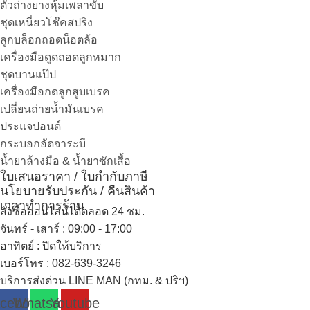
ตัวถ่างยางหุ้มเพลาขับ
ชุดเหนี่ยวโช๊คสปริง
ลูกบล็อกถอดน็อตล้อ
เครื่องมือดูดถอดลูกหมาก
ชุดบานแป๊ป
เครื่องมือกดลูกสูบเบรค
เปลี่ยนถ่ายน้ำมันเบรค
ประแจปอนด์
กระบอกอัดจาระบี
น้ำยาล้างมือ & น้ำยาซักเสื้อ
ใบเสนอราคา / ใบกำกับภาษี
นโยบายรับประกัน / คืนสินค้า
เวลาทำการร้าน
สั่งซื้อออนไลน์ได้ตลอด 24 ชม.
จันทร์ - เสาร์ : 09:00 - 17:00
อาทิตย์
:
ปิดให้บริการ
เบอร์โทร
: 082-639-3246
บริการส่งด่วน LINE MAN (กทม. & ปริฯ)
cebook
Whatsapp
Youtube