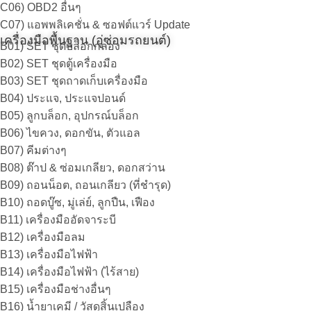
C06) OBD2 อื่นๆ
C07) แอพพลิเคชั่น & ซอฟต์แวร์ Update
เครื่องมือพื้นฐาน (อู่ซ่อมรถยนต์)
B01) SET ชุดบล็อกกล่อง
B02) SET ชุดตู้เครื่องมือ
B03) SET ชุดถาดเก็บเครื่องมือ
B04) ประแจ, ประแจปอนด์
B05) ลูกบล็อก, อุปกรณ์บล็อก
B06) ไขควง, ดอกขัน, ตัวแอล
B07) คีมต่างๆ
B08) ต๊าป & ซ่อมเกลียว, ดอกสว่าน
B09) ถอนน็อต, ถอนเกลียว (ที่ชำรุด)
B10) ถอดบู๊ซ, มู่เล่ย์, ลูกปืน, เฟือง
B11) เครื่องมืออัดจาระบี
B12) เครื่องมือลม
B13) เครื่องมือไฟฟ้า
B14) เครื่องมือไฟฟ้า (ไร้สาย)
B15) เครื่องมือช่างอื่นๆ
B16) น้ำยาเคมี / วัสดุสิ้นเปลือง