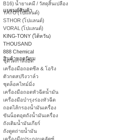
B16) น้ำยาเคมี / วัสดุสิ้นเปลือง
แบรนด์สินค้า
YATO (โปแลนด์)
STHOR (โปแลนด์)
VORAL (โปแลนด์)
KING-TONY (ไต้หวัน)
THOUSAND
888 Chemical
สินค้ายอดนิยม
ชุดวัดกำลังอัด
เครื่องมือถอดซีล & โอริง
ตัวกดสปริงวาล์ว
ชุดล็อคไทม์มิ่ง
เครื่องมือถอดหัวฉีดน้ำมัน
เครื่องมือบำรุงร่องหัวฉีด
ถอดไส้กรองน้ำมันเครื่อง
ขันน็อตอุตถังน้ำมันเครื่อง
ถังเติมน้ำมันเกียร์
ถังดูดถ่ายน้ำมัน
เครื่องมือประกอบคลัตซ์