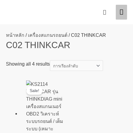
Skip
Mai
Search
to
content
Men
หน้าหลัก
/
เครื่องสแกนรถยนต์
/ C02 THINKCAR
C02 THINKCAR
Showing all 4 results
Original
Current
Sale!
price
price
was:
is:
฿2,700.00.
฿2,500.00.