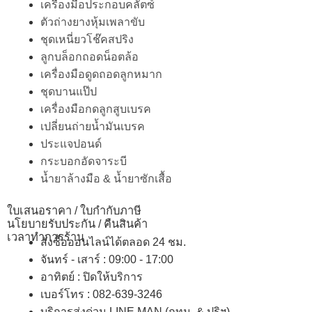
เครื่องมือประกอบคลัตซ์
ตัวถ่างยางหุ้มเพลาขับ
ชุดเหนี่ยวโช๊คสปริง
ลูกบล็อกถอดน็อตล้อ
เครื่องมือดูดถอดลูกหมาก
ชุดบานแป๊ป
เครื่องมือกดลูกสูบเบรค
เปลี่ยนถ่ายน้ำมันเบรค
ประแจปอนด์
กระบอกอัดจาระบี
น้ำยาล้างมือ & น้ำยาซักเสื้อ
ใบเสนอราคา / ใบกำกับภาษี
นโยบายรับประกัน / คืนสินค้า
เวลาทำการร้าน
สั่งซื้อออนไลน์ได้ตลอด 24 ชม.
จันทร์ - เสาร์ : 09:00 - 17:00
อาทิตย์
:
ปิดให้บริการ
เบอร์โทร
: 082-639-3246
บริการส่งด่วน LINE MAN (กทม. & ปริฯ)