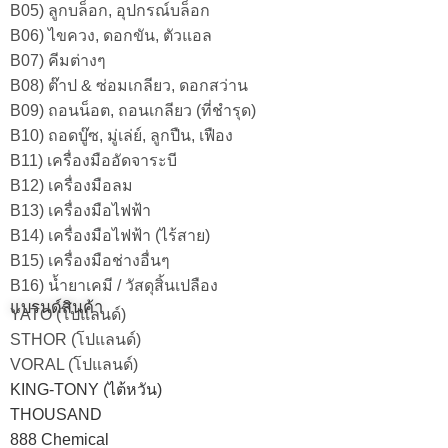
B05) ลูกบล็อก, อุปกรณ์บล็อก
B06) ไขควง, ดอกขัน, ตัวแอล
B07) คีมต่างๆ
B08) ต๊าป & ซ่อมเกลียว, ดอกสว่าน
B09) ถอนน็อต, ถอนเกลียว (ที่ชำรุด)
B10) ถอดบู๊ซ, มู่เล่ย์, ลูกปืน, เฟือง
B11) เครื่องมืออัดจาระบี
B12) เครื่องมือลม
B13) เครื่องมือไฟฟ้า
B14) เครื่องมือไฟฟ้า (ไร้สาย)
B15) เครื่องมือช่างอื่นๆ
B16) น้ำยาเคมี / วัสดุสิ้นเปลือง
แบรนด์สินค้า
YATO (โปแลนด์)
STHOR (โปแลนด์)
VORAL (โปแลนด์)
KING-TONY (ไต้หวัน)
THOUSAND
888 Chemical