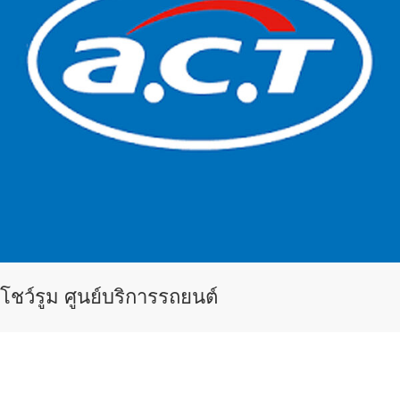
โชว์รูม ศูนย์บริการรถยนต์